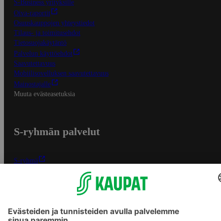
S-Business yrityksille
Oiva-raportit
Osuuskauppojen yhteystiedot
Tilaus- ja toimitusehdot
Tietosuojakäytäntö
Palvelun käyttöehdot
Saavutettavuus
Mobiilisovelluksen saavutettavuus
Mainostajalle
Muuta evästeasetuksia
S-ryhmän palvelut
S-ryhmä
Asiakasomistajuus
Yhteishyvä Ruoka -sovellus
S-ostoslista -sovellus
Prisma.fi
Sokos.fi