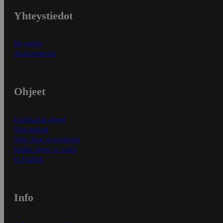
Yhteystiedot
Myymälät
Asiakaspalvelu
Ohjeet
Ensitilaajan ohjeet
Näin maksat
Näin tilaat ja muokkaat
Kaikki ohjeet ja vinkit
In English
Info