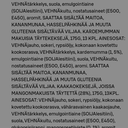
VEHNÄtärkkelys, suola, emulgointiaine
(SOIJAlesitiini), VEHNÄkuitu, nostatusaineet (E500,
E450), aromit. SAATTAA SISÄLTÄÄ MAITOA,
KANANMUNAA, HASSELPÄHKINÄÄ JA MUUTA
GLUTEENIA SISÄLTÄVÄÄ VILJAA. KARDEMUMMAN
MAKUISIA TÄYTEKEKSEJÄ, 175G, 13 KPL. AINESOSAT:
VEHNÄjauho, sokeri, rypsiöljy, kokonaan kovetettu
kookosrasva, VEHNÄtärkkelys, kardemumma (1, 5%),
emulgointiaine (SOIJAlesitiini), suola, VEHNÄkuitu,
nostatusaineet (E500, E450), aromi. SAATTAA
SISÄLTÄÄ MAITOA, KANANMUNAA,
HASSELPÄHKINÄÄ JA MUUTA GLUTEENIA
SISÄLTÄVÄÄ VILJAA. KAAKAOKEKSEJÄ, JOISSA
MANGONMAKUISTA TÄYTETTÄ (28%), 175G, 13KPL.
AINESOSAT: VEHNÄjauho, sokeri, rypsiöljy, kokonaan
kovetettu kookosrasva, vähärasvainen kaakaojauhe,
VEHNÄtärkkelys, emulgointiaine (SOIJAlesitiini),
suola, VEHNÄkuitu, nostatusaineet (E500, E450),
glukoosisiirappi, mangososetiiviste (0, 1%), aromit,