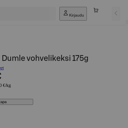
Kirjaudu
 Dumle vohvelikeksi 175g
eet
€
80 €/kg
stapa