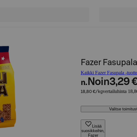
Fazer Fasupala
Kaikki Fazer Fasupala -tuott
Noin
3,29 
n.
vertailuhinta 18,
18,80 €/kg
Valitse toimitu
Lisää
suosikkeihin,
Fazer