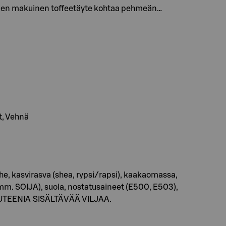
umlen makuinen toffeetäyte kohtaa pehmeän…
t, Vehnä
e, kasvirasva (shea, rypsi/rapsi), kaakaomassa,
mm. SOIJA), suola, nostatusaineet (E500, E503),
UTEENIA SISÄLTÄVÄÄ VILJAA.