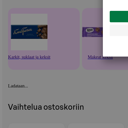
Karkit, suklaat ja keksit
Makeat keksit
Ladataan...
Vaihtelua ostoskoriin
Ohita listaus