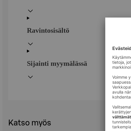
Ravintosisältö
Sijainti myymälässä
Katso myös