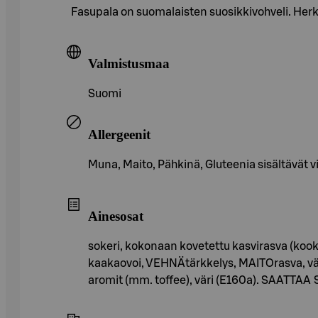
Fasupala on suomalaisten suosikkivohveli. He
Valmistusmaa
Suomi
Allergeenit
Muna, Maito, Pähkinä, Gluteenia sisältävät vi
Ainesosat
sokeri, kokonaan kovetettu kasvirasva (koo
kaakaovoi, VEHNÄtärkkelys, MAITOrasva, väh
aromit (mm. toffee), väri (E160a). SA