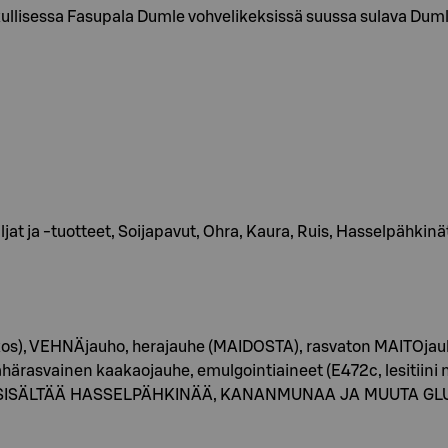
rkullisessa Fasupala Dumle vohvelikeksissä suussa sulava D
ljat ja -tuotteet, Soijapavut, Ohra, Kaura, Ruis, Hasselpähkinä
kos), VEHNÄjauho, herajauhe (MAIDOSTA), rasvaton MAITOjauh
ärasvainen kaakaojauhe, emulgointiaineet (E472c, lesitiini 
ATTAA SISÄLTÄÄ HASSELPÄHKINÄÄ, KANANMUNAA JA MUUTA GL