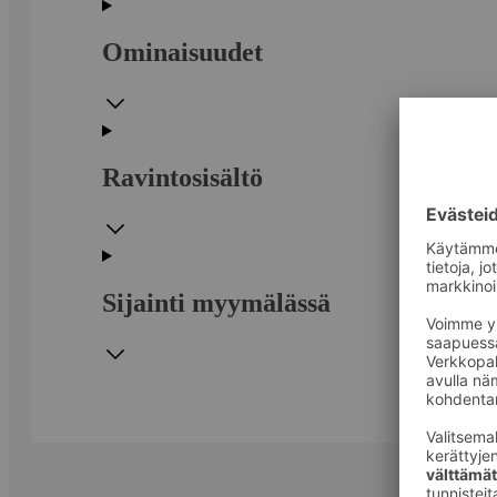
Ominaisuudet
Ravintosisältö
Sijainti myymälässä