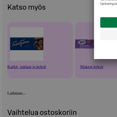
Katso myös
Karkit, suklaat ja keksit
Makeat keksit
Ladataan...
Vaihtelua ostoskoriin