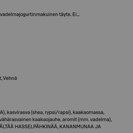
ä vadelmajogurtinmakuinen täyte. Ei…
t, Vehnä
), kasvirasva (shea, rypsi/rapsi), kaakaomassa,
, vähärasvainen kaakaojauhe, aromit (mm. vadelma),
AA SISÄLTÄÄ HASSELPÄHKINÄÄ, KANANMUNAA JA