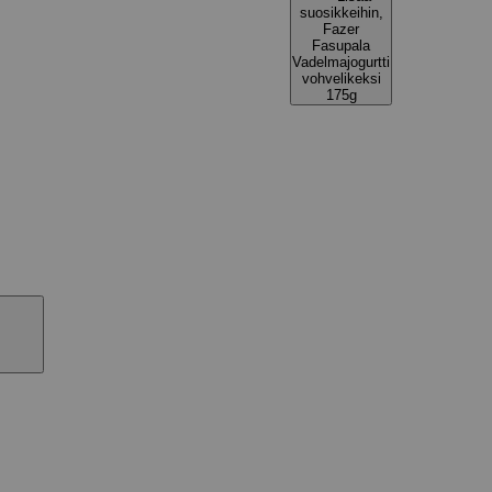
suosikkeihin,
Fazer
Fasupala
Vadelmajogurtti
vohvelikeksi
175g