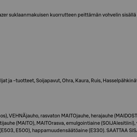
azer suklaanmakuisen kuorrutteen peittämän vohvelin sisäll
ljat ja -tuotteet, Soijapavut, Ohra, Kaura, Ruis, Hasselpähkinä
kos), VEHNÄjauho, rasvaton MAITOjauhe, herajauhe (MAIDOSTA
tijauhe (MAITO), MAITOrasva, emulgointiaine (SOIJAlesitiini)
ineet (E503, E500), happamuudensäätöaine (E330). SAATT