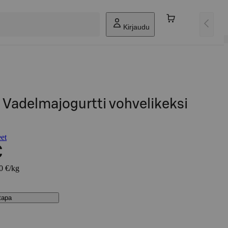
Kirjaudu
 Vadelmajogurtti vohvelikeksi
eet
€
80 €/kg
stapa