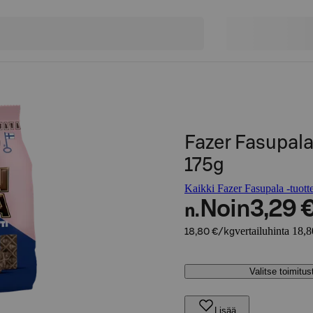
Fazer Fasupala
175g
Kaikki Fazer Fasupala -tuott
Noin
3,29 
n.
vertailuhinta 18,
18,80 €/kg
Valitse toimitu
Lisää