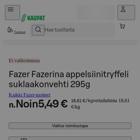
Hyppää sisältöön
Tuotteet
Ei valikoimassa
Fazer Fazerina appelsiinitryffeli
suklaakonvehti 295g
Kaikki Fazer-tuotteet
vertailuhinta 18,61
Noin
5,49 €
18,61 €/kg
n.
€/kg
Valitse toimitustapa