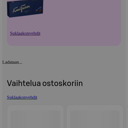
Suklaakonvehdit
Ladataan...
Vaihtelua ostoskoriin
Suklaakonvehdit
Ohita listaus