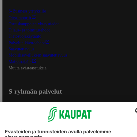
S-Business yrityksille
Oiva-raportit
Osuuskauppojen yhteystiedot
Tilaus- ja toimitusehdot
Tietosuojakäytäntö
Palvelun käyttöehdot
Saavutettavuus
Mobiilisovelluksen saavutettavuus
Mainostajalle
Muuta evästeasetuksia
S-ryhmän palvelut
S-ryhmä
Asiakasomistajuus
Yhteishyvä Ruoka -sovellus
S-ostoslista -sovellus
Prisma.fi