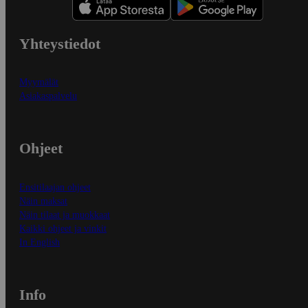
Yhteystiedot
Myymälät
Asiakaspalvelu
Ohjeet
Ensitilaajan ohjeet
Näin maksat
Näin tilaat ja muokkaat
Kaikki ohjeet ja vinkit
In English
Info