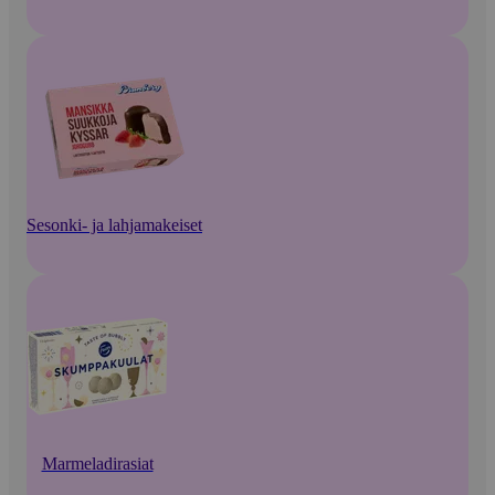
Sesonki- ja lahjamakeiset
Marmeladirasiat