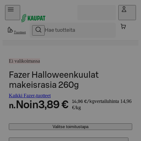
Hyppää sisältöön
Tuotteet
Ei valikoimassa
Fazer Halloweenkuulat
makeisrasia 260g
Kaikki Fazer-tuotteet
vertailuhinta 14,96
Noin
3,89 €
14,96 €/kg
n.
€/kg
Valitse toimitustapa