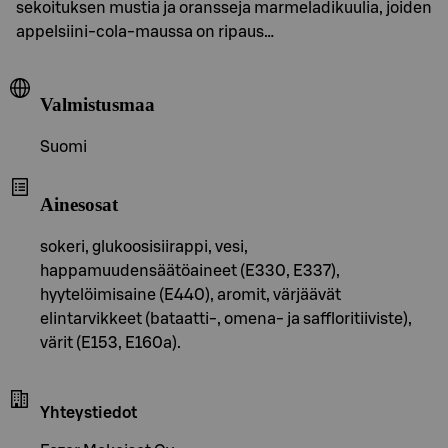
sekoituksen mustia ja oransseja marmeladikuulia, joiden
appelsiini-cola-maussa on ripaus…
Valmistusmaa
Suomi
Ainesosat
sokeri, glukoosisiirappi, vesi,
happamuudensäätöaineet (E330, E337),
hyytelöimisaine (E440), aromit, värjäävät
elintarvikkeet (bataatti-, omena- ja saffloritiiviste),
värit (E153, E160a).
Yhteystiedot