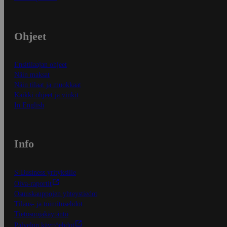
Ohjeet
Ensitilaajan ohjeet
Näin maksat
Näin tilaat ja muokkaat
Kaikki ohjeet ja vinkit
In English
Info
S-Business yrityksille
Oiva-raportit
Osuuskauppojen yhteystiedot
Tilaus- ja toimitusehdot
Tietosuojakäytäntö
Palvelun käyttöehdot