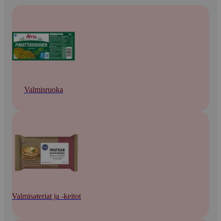
Valmisruoka
Valmisateriat ja -keitot