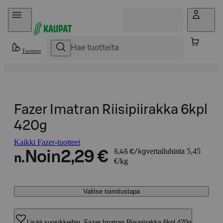
Hyppää sisältöön
Tuotteet
Fazer Imatran Riisipiirakka 6kpl
420g
Kaikki Fazer-tuotteet
vertailuhinta 5,45
Noin
2,29 €
5,45 €/kg
n.
€/kg
Valitse toimitustapa
Lisää suosikkeihin, Fazer Imatran Riisipiirakka 6kpl 420g