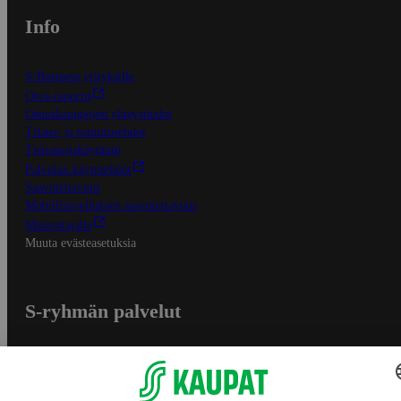
Info
S-Business yrityksille
Oiva-raportit
Osuuskauppojen yhteystiedot
Tilaus- ja toimitusehdot
Tietosuojakäytäntö
Palvelun käyttöehdot
Saavutettavuus
Mobiilisovelluksen saavutettavuus
Mainostajalle
Muuta evästeasetuksia
S-ryhmän palvelut
S-ryhmä
Asiakasomistajuus