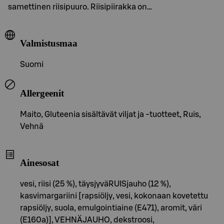
samettinen riisipuuro. Riisipiirakka on…
Valmistusmaa
Suomi
Allergeenit
Maito, Gluteenia sisältävät viljat ja -tuotteet, Ruis,
Vehnä
Ainesosat
vesi, riisi (25 %), täysjyväRUISjauho (12 %),
kasvimargariini [rapsiöljy, vesi, kokonaan kovetettu
rapsiöljy, suola, emulgointiaine (E471), aromit, väri
(E160a)], VEHNÄJAUHO, dekstroosi,