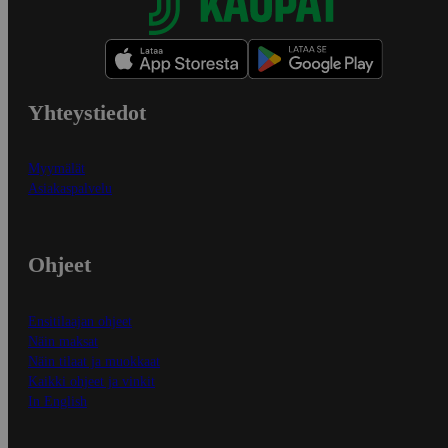
Yhteystiedot
Myymälät
Asiakaspalvelu
Ohjeet
Ensitilaajan ohjeet
Näin maksat
Näin tilaat ja muokkaat
Kaikki ohjeet ja vinkit
In English