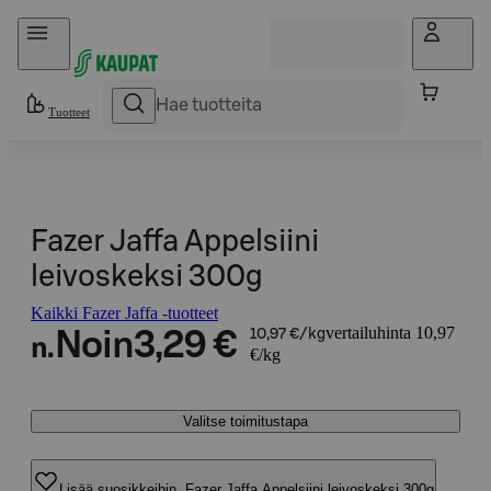
Hyppää sisältöön
Tuotteet
Fazer Jaffa Appelsiini
leivoskeksi 300g
Kaikki Fazer Jaffa -tuotteet
vertailuhinta 10,97
Noin
3,29 €
10,97 €/kg
n.
€/kg
Valitse toimitustapa
Lisää suosikkeihin, Fazer Jaffa Appelsiini leivoskeksi 300g