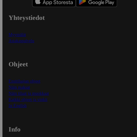
Yhteystiedot
Myymälät
Asiakaspalvelu
Ohjeet
Ensitilaajan ohjeet
Näin maksat
Näin tilaat ja muokkaat
Kaikki ohjeet ja vinkit
In English
Info