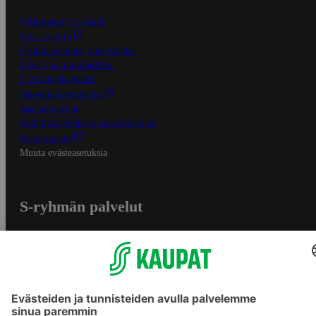
S-Business yrityksille
Oiva-raportit
Osuuskauppojen yhteystiedot
Tilaus- ja toimitusehdot
Tietosuojakäytäntö
Palvelun käyttöehdot
Saavutettavuus
Mobiilisovelluksen saavutettavuus
Mainostajalle
Muuta evästeasetuksia
S-ryhmän palvelut
S-ryhmä
Asiakasomistajuus
Yhteishyvä Ruoka -sovellus
S-ostoslista -sovellus
Prisma.fi