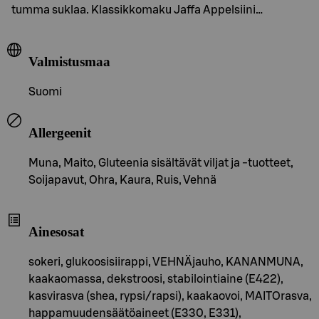
tumma suklaa. Klassikkomaku Jaffa Appelsiini…
Valmistusmaa
Suomi
Allergeenit
Muna, Maito, Gluteenia sisältävät viljat ja -tuotteet,
Soijapavut, Ohra, Kaura, Ruis, Vehnä
Ainesosat
sokeri, glukoosisiirappi, VEHNÄjauho, KANANMUNA,
kaakaomassa, dekstroosi, stabilointiaine (E422),
kasvirasva (shea, rypsi/rapsi), kaakaovoi, MAITOrasva,
happamuudensäätöaineet (E330, E331),