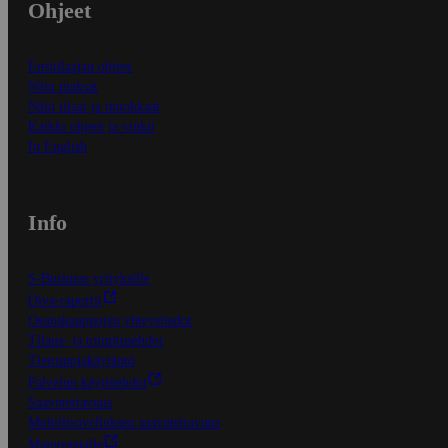
Ohjeet
Ensitilaajan ohjeet
Näin maksat
Näin tilaat ja muokkaat
Kaikki ohjeet ja vinkit
In English
Info
S-Business yrityksille
Oiva-raportit
Osuuskauppojen yhteystiedot
Tilaus- ja toimitusehdot
Tietosuojakäytäntö
Palvelun käyttöehdot
Saavutettavuus
Mobiilisovelluksen saavutettavuus
Mainostajalle