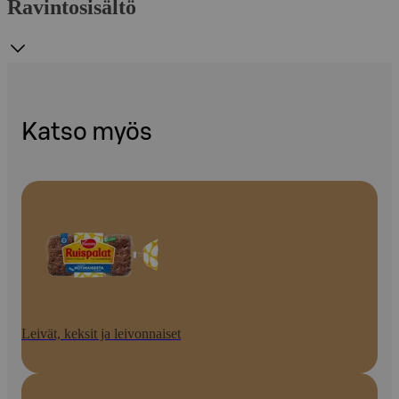
Ravintosisältö
Katso myös
Leivät, keksit ja leivonnaiset