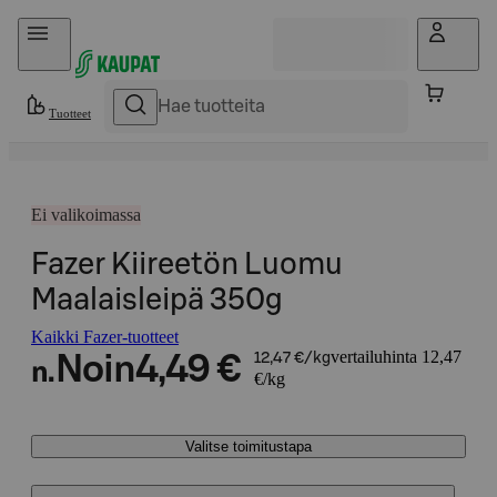
Hyppää sisältöön
Tuotteet
Ei valikoimassa
Fazer Kiireetön Luomu
Maalaisleipä 350g
Kaikki Fazer-tuotteet
vertailuhinta 12,47
Noin
4,49 €
12,47 €/kg
n.
€/kg
Valitse toimitustapa