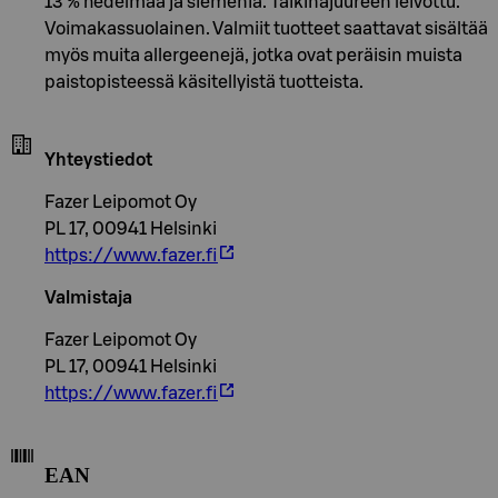
13 % hedelmää ja siemeniä. Taikinajuureen leivottu.
Voimakassuolainen. Valmiit tuotteet saattavat sisältää
myös muita allergeenejä, jotka ovat peräisin muista
paistopisteessä käsitellyistä tuotteista.
Yhteystiedot
Fazer Leipomot Oy
PL 17, 00941 Helsinki
https://www.fazer.fi
Valmistaja
Fazer Leipomot Oy
PL 17, 00941 Helsinki
https://www.fazer.fi
EAN