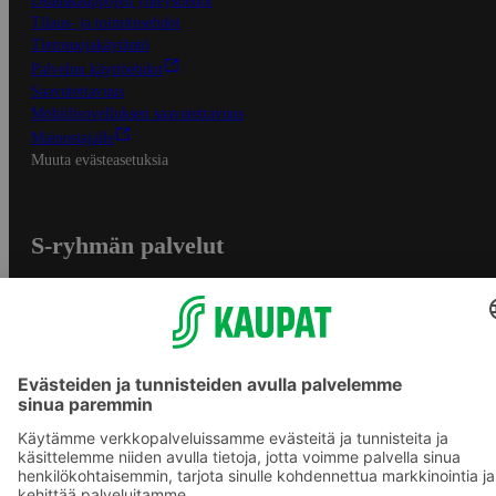
Osuuskauppojen yhteystiedot
Tilaus- ja toimitusehdot
Tietosuojakäytäntö
Palvelun käyttöehdot
Saavutettavuus
Mobiilisovelluksen saavutettavuus
Mainostajalle
Muuta evästeasetuksia
S-ryhmän palvelut
S-ryhmä
Asiakasomistajuus
Yhteishyvä Ruoka -sovellus
S-ostoslista -sovellus
Prisma.fi
Sokos.fi
S-Pankki
Yhteishyvä