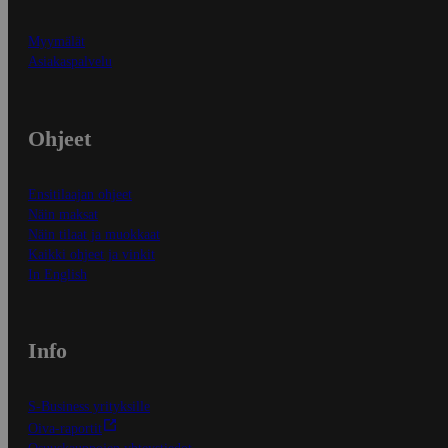
Myymälät
Asiakaspalvelu
Ohjeet
Ensitilaajan ohjeet
Näin maksat
Näin tilaat ja muokkaat
Kaikki ohjeet ja vinkit
In English
Info
S-Business yrityksille
Oiva-raportit