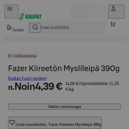
Hyppää sisältöön
Tuotteet
Ei valikoimassa
Fazer Kiireetön Myslileipä 390g
Kaikki Fazer-tuotteet
vertailuhinta 11,26
Noin
4,39 €
11,26 €/kg
n.
€/kg
Valitse toimitustapa
Lisää suosikkeihin, Fazer Kiireetön Myslileipä 390g