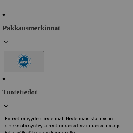
Pakkausmerkinnät
Tuotetiedot
Kiireettömyyden hedelmät. Hedelmäisistä myslin
aineksista syntyy kiireettömässä leivonnassa makuja,
jotka säilyvät rapean kuoren alla.