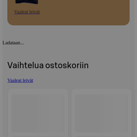
Vaaleat leivät
Ladataan...
Vaihtelua ostoskoriin
Vaaleat leivät
Ohita listaus