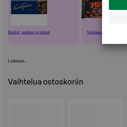
Karkit, suklaat ja keksit
Suklaapatukat
Ladataan...
Vaihtelua ostoskoriin
Ohita listaus