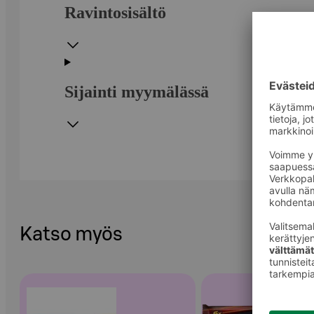
Ravintosisältö
Sijainti myymälässä
Katso myös