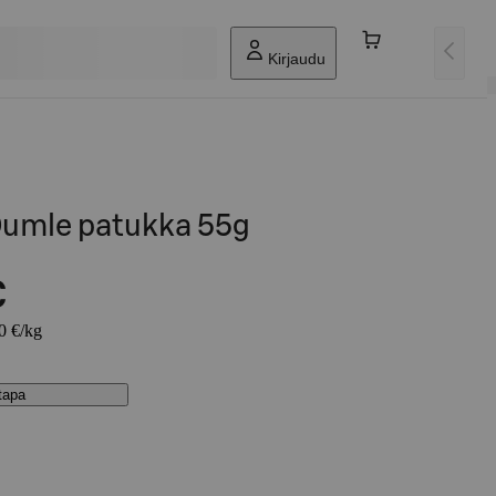
Kirjaudu
Dumle patukka 55g
€
00 €/kg
stapa