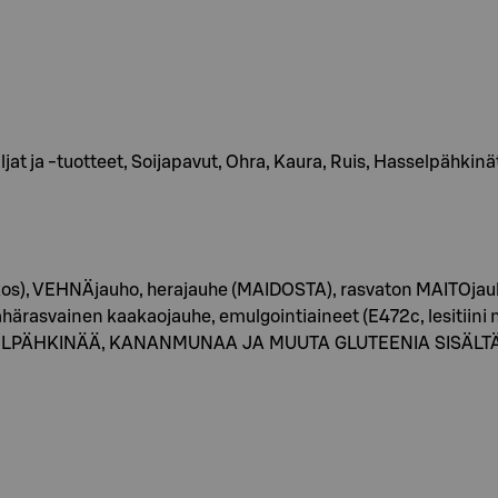
ljat ja -tuotteet, Soijapavut, Ohra, Kaura, Ruis, Hasselpähkinä
kos), VEHNÄjauho, herajauhe (MAIDOSTA), rasvaton MAITOjauh
rasvainen kaakaojauhe, emulgointiaineet (E472c, lesitiini m
SSELPÄHKINÄÄ, KANANMUNAA JA MUUTA GLUTEENIA SISÄLT