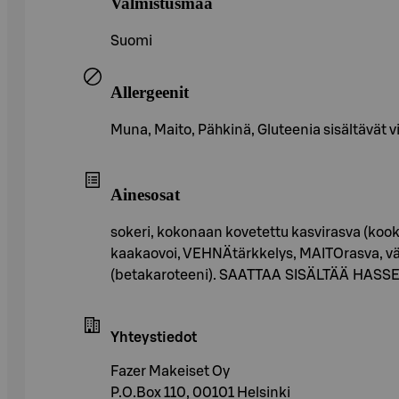
Valmistusmaa
Suomi
Allergeenit
Muna, Maito, Pähkinä, Gluteenia sisältävät vi
Ainesosat
sokeri, kokonaan kovetettu kasvirasva (koo
kaakaovoi, VEHNÄtärkkelys, MAITOrasva, vähä
(betakaroteeni). SAATTAA SISÄLTÄÄ HA
Yhteystiedot
Fazer Makeiset Oy
P.O.Box 110, 00101 Helsinki