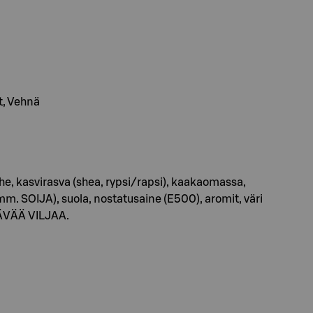
t, Vehnä
e, kasvirasva (shea, rypsi/rapsi), kaakaomassa,
m. SOIJA), suola, nostatusaine (E500), aromit, väri
ÄVÄÄ VILJAA.