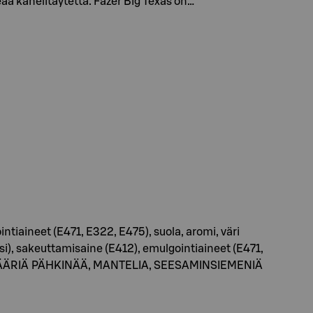
eaa kanelitäytettä. Fazer Big Texas on…
ntiaineet (E471, E322, E475), suola, aromi, väri
si), sakeuttamisaine (E412), emulgointiaineet (E471,
NIÄ MÄÄRIÄ PÄHKINÄÄ, MANTELIA, SEESAMINSIEMENIÄ