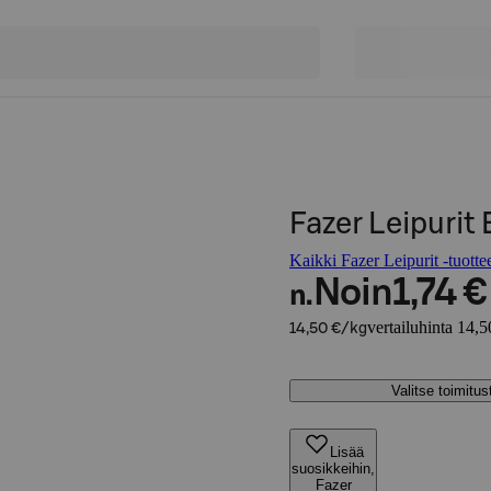
Fazer Leipurit 
Kaikki Fazer Leipurit -tuotte
Noin
1,74 €
n.
vertailuhinta 14,5
14,50 €/kg
Valitse toimitu
Lisää
suosikkeihin,
Fazer