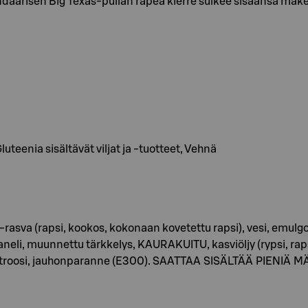
gendaarisen Big Texas-pullan rapea kierre sulkee sisäänsä mak
eenia sisältävät viljat ja -tuotteet, Vehnä
asva (rapsi, kookos, kokonaan kovetettu rapsi), vesi, emulgoi
aneli, muunnettu tärkkelys, KAURAKUITU, kasviöljy (rypsi, rap
 dekstroosi, jauhonparanne (E300). SAATTAA SISÄLTÄÄ PIE