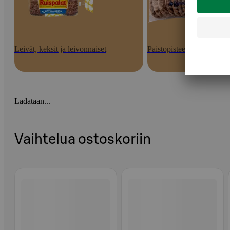
Leivät, keksit ja leivonnaiset
Paistopisteen tuotteet
Ladataan...
Vaihtelua ostoskoriin
Ohita listaus