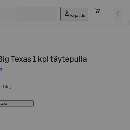
Kirjaudu
Big Texas 1 kpl täytepulla
et
0 €/kg
stapa