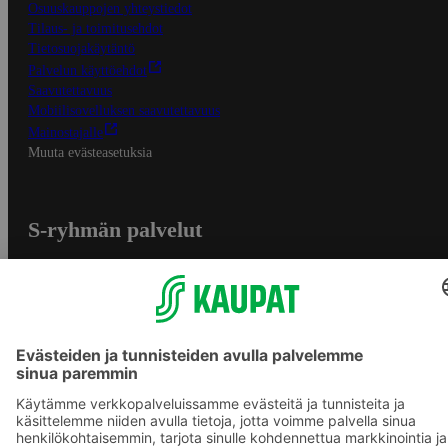
Osuuskauppojen yhteystiedot
Tilaus- ja toimitusehdot
Tietosuojakäytäntö
Palvelun käyttöehdot
Saavutettavuus
Mobiilisovelluksen saavutettavuus
Mainostajalle
Muuta evästeasetuksia
S-ryhmän palvelut
S-ryhmä
Asiakasomistajuus
Yhteishyvä Ruoka -sovellus
S-ostoslista -sovellus
Prisma.fi
Sokos.fi
S-Pankki
Yhteishyvä