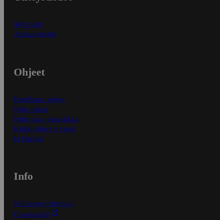
Myymälät
Asiakaspalvelu
Ohjeet
Ensitilaajan ohjeet
Näin maksat
Näin tilaat ja muokkaat
Kaikki ohjeet ja vinkit
In English
Info
S-Business yrityksille
Oiva-raportit