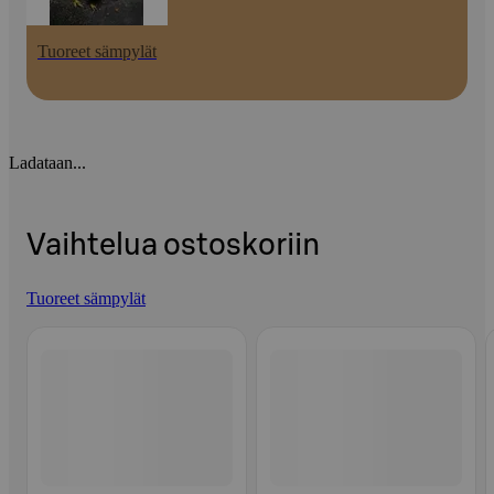
Tuoreet sämpylät
Ladataan...
Vaihtelua ostoskoriin
Tuoreet sämpylät
Ohita listaus