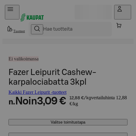
Hyppää sisältöön
Tuotteet
Ei valikoimassa
Fazer Leipurit Cashew-
karpalociabatta 3kpl
Kaikki Fazer Leipurit -tuotteet
vertailuhinta 12,88
Noin
3,09 €
12,88 €/kg
n.
€/kg
Valitse toimitustapa