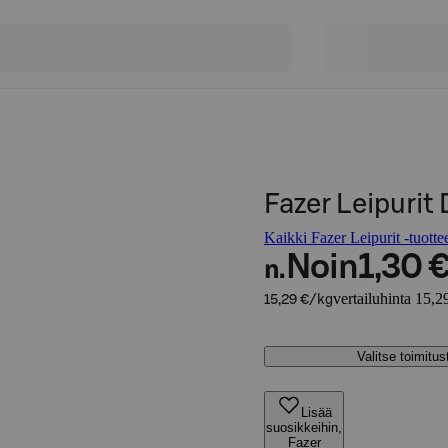
Fazer Leipurit 
Kaikki Fazer Leipurit -tuotte
Noin
1,30 
n.
vertailuhinta 15,2
15,29 €/kg
Valitse toimitu
Lisää
suosikkeihin,
Fazer