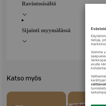
Ravintosisältö
Sijainti myymälässä
Katso myös