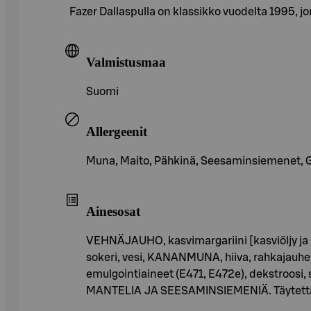
Fazer Dallaspulla on klassikko vuodelta 1995, j
Valmistusmaa
Suomi
Allergeenit
Muna, Maito, Pähkinä, Seesaminsiemenet, Glut
Ainesosat
VEHNÄJAUHO, kasvimargariini [kasviöljy ja -r
sokeri, vesi, KANANMUNA, hiiva, rahkajauhe (
emulgointiaineet (E471, E472e), dekstroosi
MANTELIA JA SEESAMINSIEMENIÄ. Täytettä