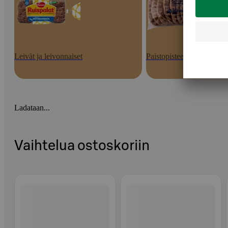
Leivät ja leivonnaiset
Paistopisteen tuotteet
Ladataan...
Vaihtelua ostoskoriin
Ohita listaus