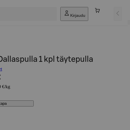
Kirjaudu
Dallaspulla 1 kpl täytepulla
et
€
9 €/kg
stapa