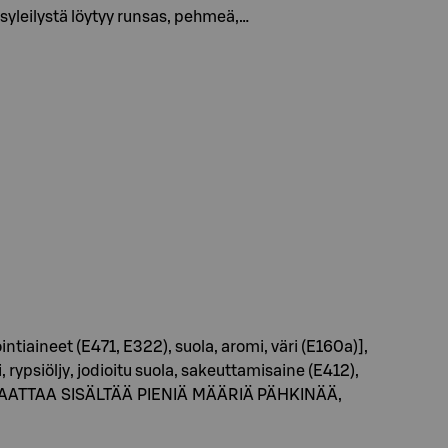
 syleilystä löytyy runsas, pehmeä,…
tiaineet (E471, E322), suola, aromi, väri (E160a)],
ypsiöljy, jodioitu suola, sakeuttamisaine (E412),
300). SAATTAA SISÄLTÄÄ PIENIÄ MÄÄRIÄ PÄHKINÄÄ,