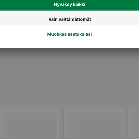
Makeat leivonnaiset