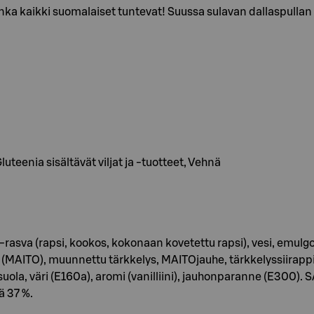
onka kaikki suomalaiset tuntevat! Suussa sulavan dallaspullan
eenia sisältävät viljat ja -tuotteet, Vehnä
asva (rapsi, kookos, kokonaan kovetettu rapsi), vesi, emulgoin
MAITO), muunnettu tärkkelys, MAITOjauhe, tärkkelyssiirappi, r
, suola, väri (E160a), aromi (vanilliini), jauhonparanne (E
 37 %.