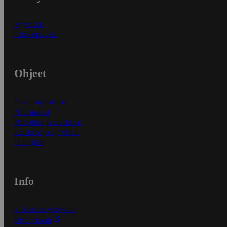
Myymälät
Asiakaspalvelu
Ohjeet
Ensitilaajan ohjeet
Näin maksat
Näin tilaat ja muokkaat
Kaikki ohjeet ja vinkit
In English
Info
S-Business yrityksille
Oiva-raportit