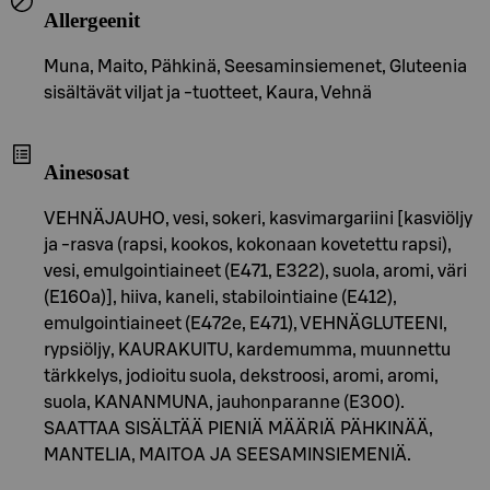
Allergeenit
Muna, Maito, Pähkinä, Seesaminsiemenet, Gluteenia
sisältävät viljat ja -tuotteet, Kaura, Vehnä
Ainesosat
VEHNÄJAUHO, vesi, sokeri, kasvimargariini [kasviöljy
ja -rasva (rapsi, kookos, kokonaan kovetettu rapsi),
vesi, emulgointiaineet (E471, E322), suola, aromi, väri
(E160a)], hiiva, kaneli, stabilointiaine (E412),
emulgointiaineet (E472e, E471), VEHNÄGLUTEENI,
rypsiöljy, KAURAKUITU, kardemumma, muunnettu
tärkkelys, jodioitu suola, dekstroosi, aromi, aromi,
suola, KANANMUNA, jauhonparanne (E300).
SAATTAA SISÄLTÄÄ PIENIÄ MÄÄRIÄ PÄHKINÄÄ,
MANTELIA, MAITOA JA SEESAMINSIEMENIÄ.