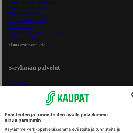
Osuuskauppojen yhteystiedot
Tilaus- ja toimitusehdot
Tietosuojakäytäntö
Palvelun käyttöehdot
Saavutettavuus
Mobiilisovelluksen saavutettavuus
Mainostajalle
Muuta evästeasetuksia
S-ryhmän palvelut
S-ryhmä
Asiakasomistajuus
Yhteishyvä Ruoka -sovellus
S-ostoslista -sovellus
Prisma.fi
Sokos.fi
S-Pankki
Yhteishyvä