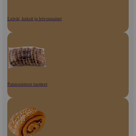
Leivät, keksit ja leivonnaiset
Paistopisteen tuotteet