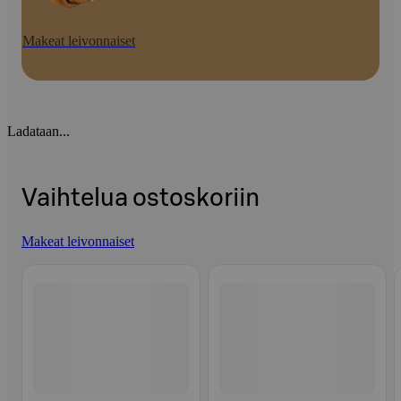
Makeat leivonnaiset
Ladataan...
Vaihtelua ostoskoriin
Makeat leivonnaiset
Ohita listaus