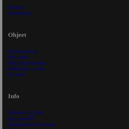
Myymälät
Asiakaspalvelu
Ohjeet
Ensitilaajan ohjeet
Näin maksat
Näin tilaat ja muokkaat
Kaikki ohjeet ja vinkit
In English
Info
S-Business yrityksille
Oiva-raportit
Osuuskauppojen yhteystiedot