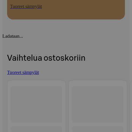
Tuoreet sämpylät
Ladataan...
Vaihtelua ostoskoriin
Tuoreet sämpylät
Ohita listaus