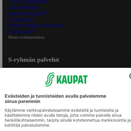
Tilaus- ja toimitusehdot
Tietosuojakäytäntö
Palvelun käyttöehdot
Saavutettavuus
Mobiilisovelluksen saavutettavuus
Mainostajalle
Muuta evästeasetuksia
S-ryhmän palvelut
S-ryhmä
Asiakasomistajuus
Yhteishyvä Ruoka -sovellus
S-ostoslista -sovellus
Prisma.fi
Sokos.fi
S-Pankki
Yhteishyvä
Sokos Hotels