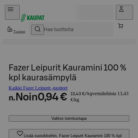
Hyppää sisältöön
Tuotteet
Fazer Leipurit Kauramini 100 %
kpl kaurasämpylä
Kaikki Fazer Leipurit -tuotteet
vertailuhinta 13,43
Noin
0,94 €
13,43 €/kg
n.
€/kg
Valitse toimitustapa
Lisää suosikkeihin, Fazer Leipurit Kauramini 100 % kpl