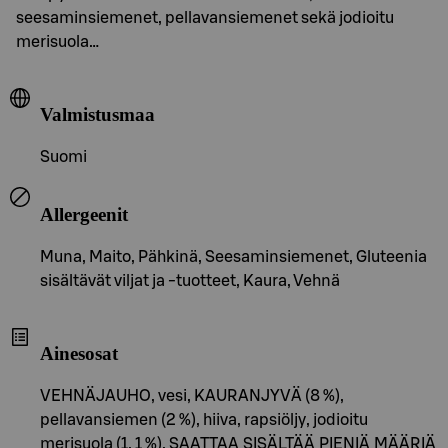
seesaminsiemenet, pellavansiemenet sekä jodioitu
merisuola…
Valmistusmaa
Suomi
Allergeenit
Muna, Maito, Pähkinä, Seesaminsiemenet, Gluteenia
sisältävät viljat ja -tuotteet, Kaura, Vehnä
Ainesosat
VEHNÄJAUHO, vesi, KAURANJYVÄ (8 %),
pellavansiemen (2 %), hiiva, rapsiöljy, jodioitu
merisuola (1, 1 %). SAATTAA SISÄLTÄÄ PIENIÄ MÄÄRIÄ