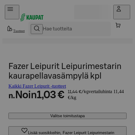
Hyppää sisältöön
Tuotteet
Fazer Leipurit Leipurimestarin
kaurapellavasämpylä kpl
Kaikki Fazer Leipurit -tuotteet
vertailuhinta 11,44
Noin
1,03 €
11,44 €/kg
n.
€/kg
Valitse toimitustapa
Lisää suosikkeihin, Fazer Leipurit Leipurimestarin