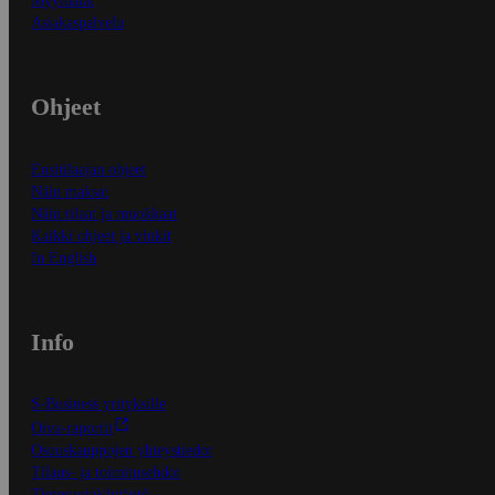
Myymälät
Asiakaspalvelu
Ohjeet
Ensitilaajan ohjeet
Näin maksat
Näin tilaat ja muokkaat
Kaikki ohjeet ja vinkit
In English
Info
S-Business yrityksille
Oiva-raportit
Osuuskauppojen yhteystiedot
Tilaus- ja toimitusehdot
Tietosuojakäytäntö