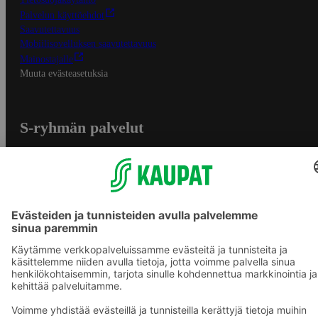
Palvelun käyttöehdot
Saavutettavuus
Mobiilisovelluksen saavutettavuus
Mainostajalle
Muuta evästeasetuksia
S-ryhmän palvelut
S-ryhmä
Asiakasomistajuus
Yhteishyvä Ruoka -sovellus
S-ostoslista -sovellus
Prisma.fi
Sokos.fi
S-Pankki
Yhteishyvä
Sokos Hotels
Raflaamo