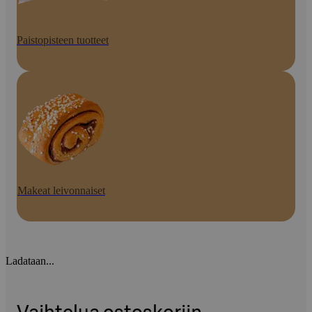
Paistopisteen tuotteet
Makeat leivonnaiset
Ladataan...