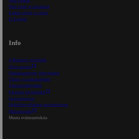
Näin maksat
Näin tilaat ja muokkaat
Kaikki ohjeet ja vinkit
In English
Info
S-Business yrityksille
Oiva-raportit
Osuuskauppojen yhteystiedot
Tilaus- ja toimitusehdot
Tietosuojakäytäntö
Palvelun käyttöehdot
Saavutettavuus
Mobiilisovelluksen saavutettavuus
Mainostajalle
Muuta evästeasetuksia