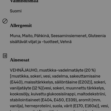
Valmistusmaa
Suomi
Allergeenit
Muna, Maito, Pähkinä, Seesaminsiemenet, Gluteenia
sisältävät viljat ja -tuotteet, Vehnä
Ainesosat
VEHNÄJAUHO, mustikka-vadelmatäyte (20 %)
[mustikka, sokeri, vesi, vadelma, sakeuttamisaine
(E440), maissitärkkelys, säilöntäaine (E202)], sokeri,
vaniljatäyte (12 %)[vesi, sokeri, muunnettu tärkkelys,
kookosöljy, kuivattu glukoosisiirappi, maltodekstriini,
stabilointiaineet (E404, E450, E339), aromit (mm.
vanilja), herneproteiini, suola, värit (E170, E160a)], vesi,