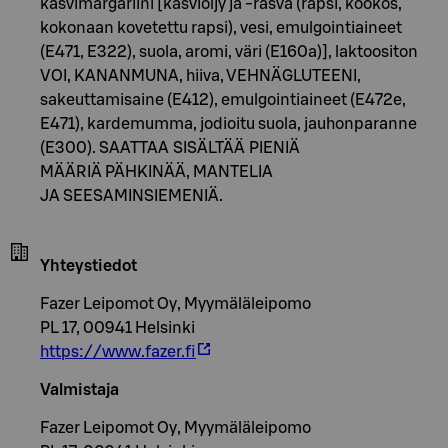
kasvimargariini [kasviöljy ja -rasva (rapsi, kookos,
kokonaan kovetettu rapsi), vesi, emulgointiaineet
(E471, E322), suola, aromi, väri (E160a)], laktoositon
VOI, KANANMUNA, hiiva, VEHNÄGLUTEENI,
sakeuttamisaine (E412), emulgointiaineet (E472e,
E471), kardemumma, jodioitu suola, jauhonparanne
(E300). SAATTAA SISÄLTÄÄ PIENIÄ
MÄÄRIÄ PÄHKINÄÄ, MANTELIA
JA SEESAMINSIEMENIÄ.
Yhteystiedot
Fazer Leipomot Oy, Myymäläleipomo
PL 17, 00941 Helsinki
https://www.fazer.fi
Valmistaja
Fazer Leipomot Oy, Myymäläleipomo