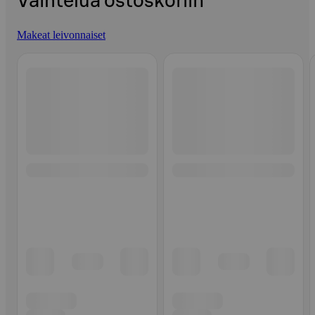
Vaihtelua ostoskoriin
Makeat leivonnaiset
Ohita listaus