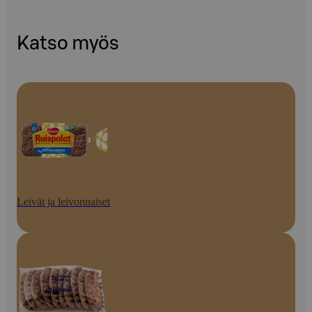
Katso myös
Leivät ja leivonnaiset