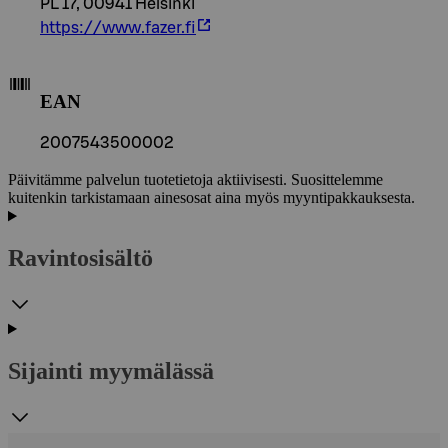
PL 17, 00941 Helsinki
https://www.fazer.fi
EAN
2007543500002
Päivitämme palvelun tuotetietoja aktiivisesti. Suosittelemme
kuitenkin tarkistamaan ainesosat aina myös myyntipakkauksesta.
Ravintosisältö
Sijainti myymälässä