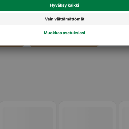
Makeat leivonnaiset