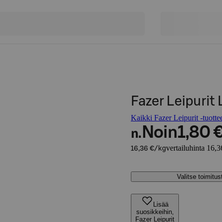
Fazer Leipurit
Kaikki Fazer Leipurit -tuotte
Noin
1,80 
n.
vertailuhinta 16,3
16,36 €/kg
Valitse toimitu
Lisää
suosikkeihin,
Fazer Leipurit