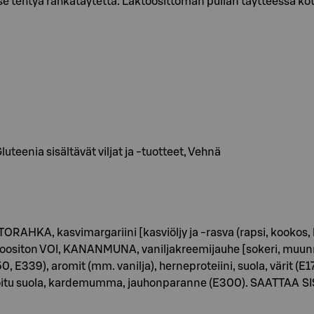
tse tehtyä rahkatäytettä. Laktoosittoman pullan täytteessä kot
eenia sisältävät viljat ja -tuotteet, Vehnä
RAHKA, kasvimargariini [kasviöljy ja -rasva (rapsi, kookos, 
aktoositon VOI, KANANMUNA, vaniljakreemijauhe [sokeri, muunne
50, E339), aromit (mm. vanilja), herneproteiini, suola, värit
jodioitu suola, kardemumma, jauhonparanne (E300). SAATT