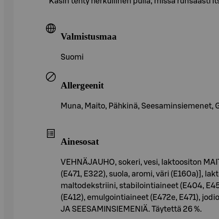
Käsin tehty herkullinen pulla, missä runsaasti i
Valmistusmaa
Suomi
Allergeenit
Muna, Maito, Pähkinä, Seesaminsiemenet, Glut
Ainesosat
VEHNÄJAUHO, sokeri, vesi, laktoositon MAITO
(E471, E322), suola, aromi, väri (E160a)], l
maltodekstriini, stabilointiaineet (E404, E4
(E412), emulgointiaineet (E472e, E471), 
JA SEESAMINSIEMENIÄ. Täytettä 26 %.