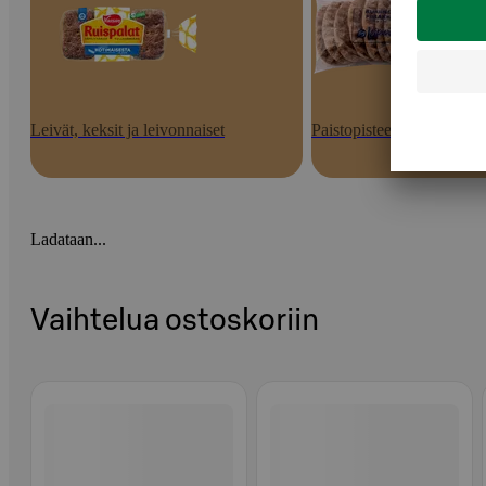
Leivät, keksit ja leivonnaiset
Paistopisteen tuotteet
Ladataan...
Vaihtelua ostoskoriin
Ohita listaus