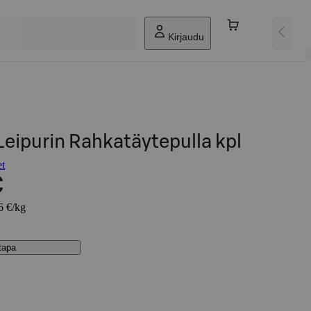
Kirjaudu
 Leipurin Rahkatäytepulla kpl
et
€
6 €/kg
stapa