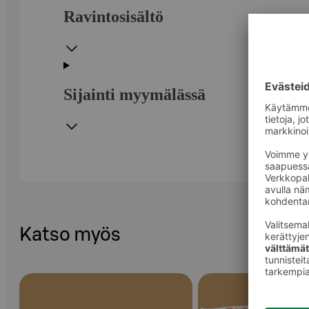
Ravintosisältö
Sijainti myymälässä
Katso myös