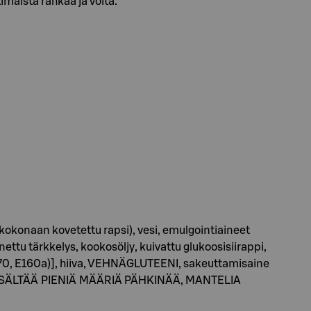
imaista rahkaa ja voita.
kokonaan kovetettu rapsi), vesi, emulgointiaineet
ttu tärkkelys, kookosöljy, kuivattu glukoosisiirappi,
 (E170, E160a)], hiiva, VEHNÄGLUTEENI, sakeuttamisaine
AA SISÄLTÄÄ PIENIÄ MÄÄRIÄ PÄHKINÄÄ, MANTELIA