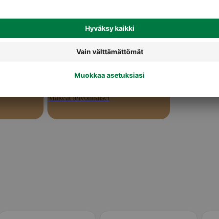
Makeat leivonnaiset