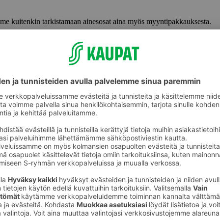
lemme kuitenkin tarkistamaan ainesosat aina myös myyntipakkauksesta.