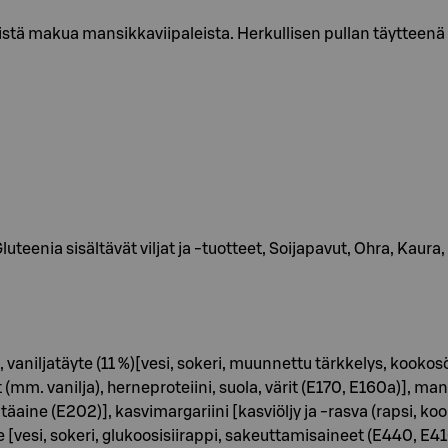
tä makua mansikkaviipaleista. Herkullisen pullan täytteenä 
eenia sisältävät viljat ja -tuotteet, Soijapavut, Ohra, Kaura,
aniljatäyte (11 %)[vesi, sokeri, muunnettu tärkkelys, kookosölj
(mm. vanilja), herneproteiini, suola, värit (E170, E160a)], man
äaine (E202)], kasvimargariini [kasviöljy ja -rasva (rapsi, ko
iille [vesi, sokeri, glukoosisiirappi, sakeuttamisaineet (E440