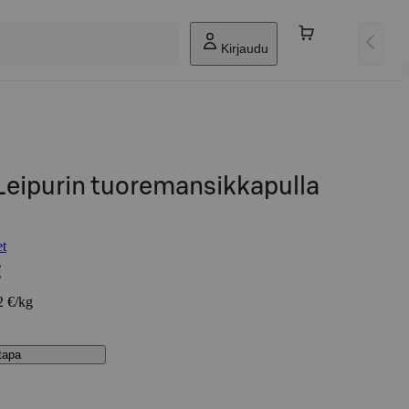
Kirjaudu
 Leipurin tuoremansikkapulla
et
€
2 €/kg
stapa