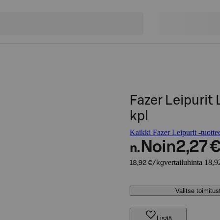
Fazer Leipurit
kpl
Kaikki Fazer Leipurit -tuotte
Noin
2,27 
n.
vertailuhinta 18,9
18,92 €/kg
Valitse toimitu
Lisää