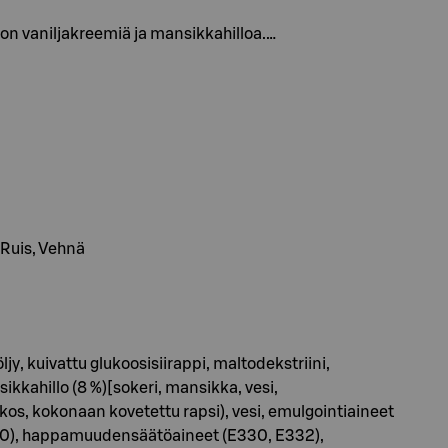
on vaniljakreemiä ja mansikkahilloa.…
 Ruis, Vehnä
y, kuivattu glukoosisiirappi, maltodekstriini,
sikkahillo (8 %)[sokeri, mansikka, vesi,
okos, kokonaan kovetettu rapsi), vesi, emulgointiaineet
, E410), happamuudensäätöaineet (E330, E332),