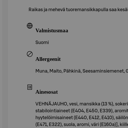
Raikas ja mehevä tuoremansikkapulla saa kesäis
Valmistusmaa
Suomi
Allergeenit
Muna, Maito, Pähkinä, Seesaminsiemenet, Glut
Ainesosat
VEHNÄJAUHO, vesi, mansikka (13 %), sokeri, v
stabilointiaineet (E404, E450, E339), aromit 
hyytelöimisaineet (E440, E412, E410), säilönt
(E471, E322), suola, aromi, väri (E160a)], k