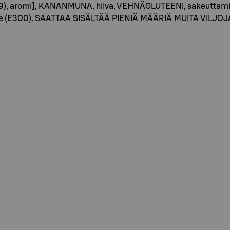
09), aromi], KANANMUNA, hiiva, VEHNÄGLUTEENI, sakeuttamisa
nne (E300). SAATTAA SISÄLTÄÄ PIENIÄ MÄÄRIÄ MUITA VILJ