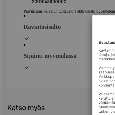
2007543900000
Päivitämme palvelun tuotetietoja aktiivisesti. Suositte
Ravintosisältö
Sijainti myymälässä
Katso myös