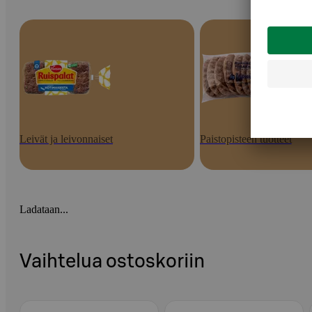
Leivät ja leivonnaiset
Paistopisteen tuotteet
Ladataan...
Vaihtelua ostoskoriin
Ohita listaus