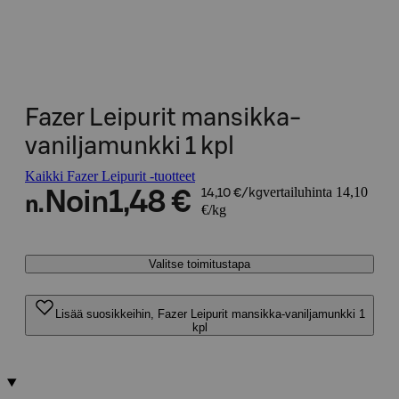
Fazer Leipurit mansikka-
vaniljamunkki 1 kpl
Kaikki Fazer Leipurit -tuotteet
vertailuhinta 14,10
Noin
1,48 €
14,10 €/kg
n.
€/kg
Valitse toimitustapa
Lisää suosikkeihin, Fazer Leipurit mansikka-vaniljamunkki 1
kpl