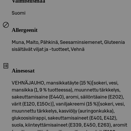
Valmistusmaa
Suomi
Allergeenit
Muna, Maito, Pähkinä, Seesaminsiemenet, Gluteenia
sisältävät viljat ja -tuotteet, Vehnä
Ainesosat
VEHNÄJAUHO, mansikkatäyte (15 %)[sokeri, vesi,
mansikka (1, 9 % tuotteessa), muunnettu tärkkelys,
sakeuttamisaine (E440), aromi, säilöntäaine (E202),
värit (E120, E150c)], vaniljakreemi (15 %)[sokeri, vesi,
muunnettu tärkkelys, kasviöljy (auringonkukka),
glukoosisiirappi, sakeuttamisaineet (E401, E412),
suola, kiinteyttämisaineet (E339, E450, E263), aromit