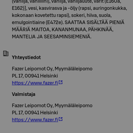
(vanilja, vanilliini), vanilja, vaniljauute, värit (E160a,
E162)], vesi, kasvirasva ja -öljy (rapsi, auringonkukka,
kokonaan kovetettu rapsi), sokeri, hiiva, suola,
emulgointiaine (E472e). SAATTAA SISÄLTÄÄ PIENIÄ
MÄÄRIÄ MAITOA, KANANMUNAA, PÄHKINÄÄ,
MANTELIA JA SEESAMINSIEMENIÄ.
Yhteystiedot
Fazer Leipomot Oy, Myymäläleipomo
PL 17, 00941 Helsinki
https://www.fazer.fi
Valmistaja
Fazer Leipomot Oy, Myymäläleipomo
PL 17, 00941 Helsinki
https://www.fazer.fi