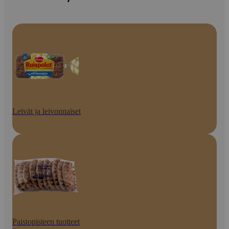
Leivät ja leivonnaiset
Paistopisteen tuotteet