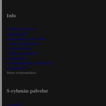
Info
S-Business yrityksille
Oiva-raportit
Osuuskauppojen yhteystiedot
Tilaus- ja toimitusehdot
Tietosuojakäytäntö
Palvelun käyttöehdot
Saavutettavuus
Mobiilisovelluksen saavutettavuus
Mainostajalle
Muuta evästeasetuksia
S-ryhmän palvelut
S-ryhmä