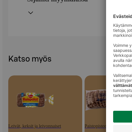
Katso myös
Leivät, keksit ja leivonnaiset
Paistopisteen tuotteet