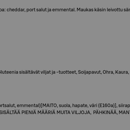
: cheddar, port salut ja emmental. Maukas käsin leivottu sämp
eenia sisältävät viljat ja -tuotteet, Soijapavut, Ohra, Kaura,
rtsalut, emmental)[MAITO, suola, hapate, väri (E160a)], siir
SAATTAA SISÄLTÄÄ PIENIÄ MÄÄRIÄ MUITA VILJOJA, PÄHKINÄÄ