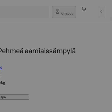
Kirjaudu
t Pehmeä aamiaissämpylä
et
€
€/kg
stapa