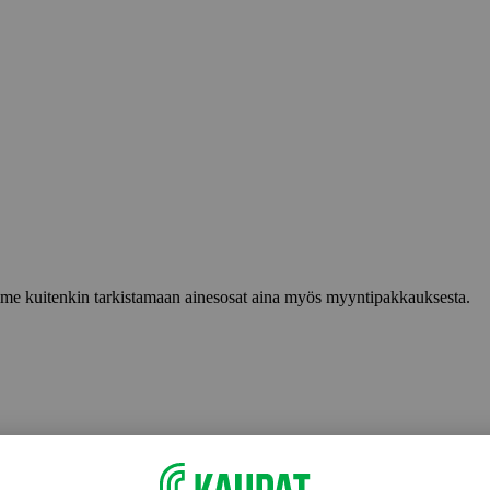
lemme kuitenkin tarkistamaan ainesosat aina myös myyntipakkauksesta.