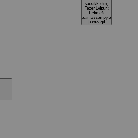
suosikkeihin,
Fazer Leipurit
Pehmeä
aamiaissämpylä
juusto kpl