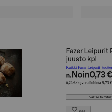
Fazer Leipuri
juusto kpl
Kaikki Fazer Leipurit -tuotte
Noin
0,73 
n.
vertailuhinta 9,73 
9,73 €/kg
Valitse toimitu
Lisää