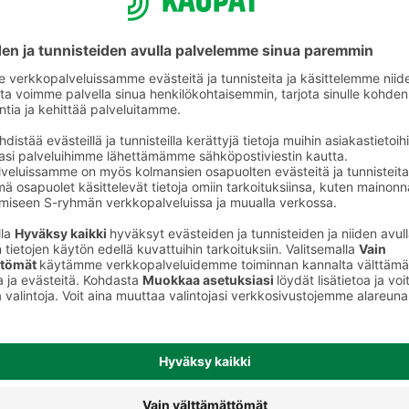
Tuoreet sämpylät