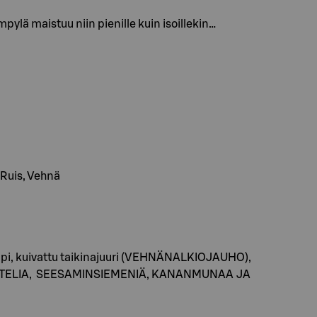
ylä maistuu niin pienille kuin isoillekin…
 Ruis, Vehnä
appi, kuivattu taikinajuuri (VEHNÄNALKIOJAUHO),
, MANTELIA, SEESAMINSIEMENIÄ, KANANMUNAA JA