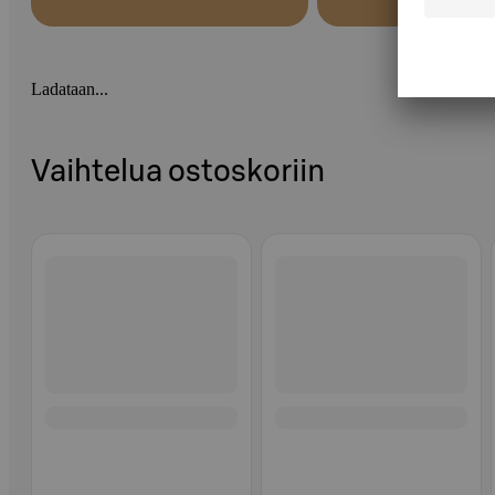
Ladataan...
Vaihtelua ostoskoriin
Ohita listaus