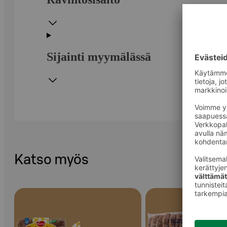
Sijainti myymälässä
Katso myös