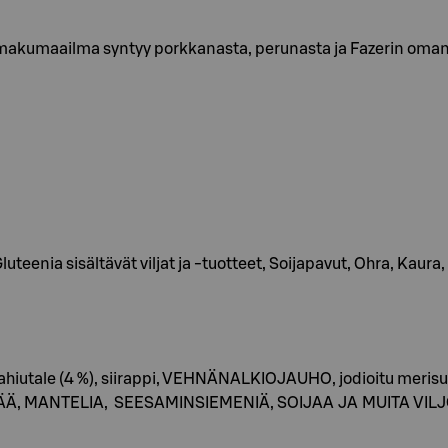
kumaailma syntyy porkkanasta, perunasta ja Fazerin oman my
eenia sisältävät viljat ja -tuotteet, Soijapavut, Ohra, Kaura,
iutale (4 %), siirappi, VEHNÄNALKIOJAUHO, jodioitu merisuola
 MANTELIA, SEESAMINSIEMENIÄ, SOIJAA JA MUITA VILJOJ