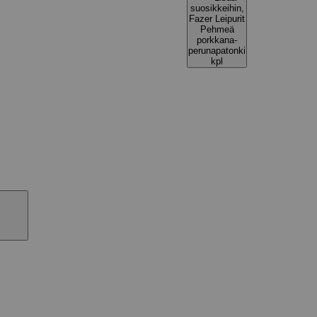
suosikkeihin,
Fazer Leipurit
Pehmeä
porkkana-
perunapatonki
kpl