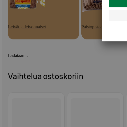
Leivät ja leivonnaiset
Paistopisteen tuotteet
Ladataan...
Vaihtelua ostoskoriin
Ohita listaus