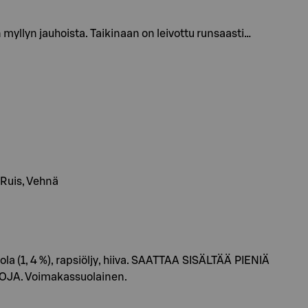
llyn jauhoista. Taikinaan on leivottu runsaasti…
 Ruis, Vehnä
 (1, 4 %), rapsiöljy, hiiva. SAATTAA SISÄLTÄÄ PIENIÄ
A. Voimakassuolainen.