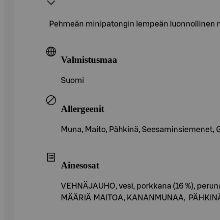
Pehmeän minipatongin lempeän luonnollinen ma
Valmistusmaa
Suomi
Allergeenit
Muna, Maito, Pähkinä, Seesaminsiemenet, Glut
Ainesosat
VEHNÄJAUHO, vesi, porkkana (16 %), perunah
MÄÄRIÄ MAITOA, KANANMUNAA, PÄHKINÄÄ,