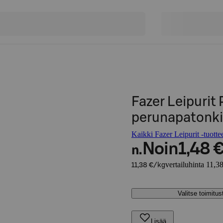
Fazer Leipuri
perunapatonki
Kaikki Fazer Leipurit -tuotte
Noin
1,48 
n.
vertailuhinta 11,3
11,38 €/kg
Valitse toimitu
Lisää