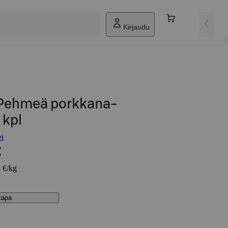
Kirjaudu
t Pehmeä porkkana-
 kpl
et
€
8 €/kg
stapa