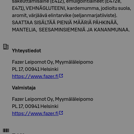
sakeuttamisaine (E412), emulgointiaineet (E472e,
E471), VEHNÄGLUTEENI, kardemumma, jodioitu suola,
aromit, värjäävä elintarvike (seljanmarjatiiviste).
SAATTAA SISÄLTÄÄ PIENIÄ MÄÄRIÄ PÄHKINÄÄ,
MANTELIA, SEESAMINSIEMENIÄ JA KANANMUNAA.
Yhteystiedot
Fazer Leipomot Oy, Myymäläleipomo
PL 17, 00941 Helsinki
https://www.fazer.fi
Valmistaja
Fazer Leipomot Oy, Myymäläleipomo
PL 17, 00941 Helsinki
https://www.fazer.fi