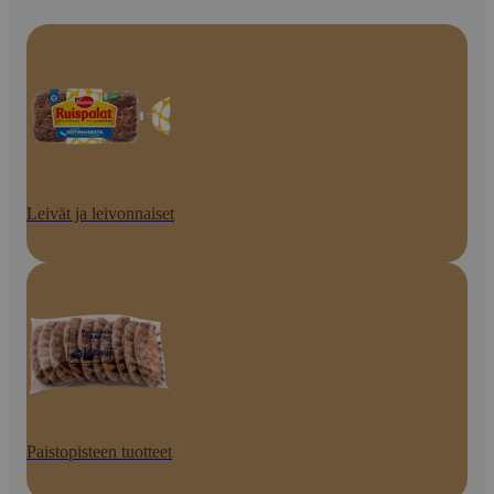
Leivät ja leivonnaiset
Paistopisteen tuotteet