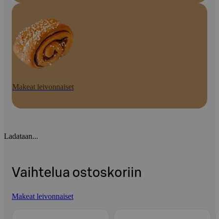
Makeat leivonnaiset
Ladataan...
Vaihtelua ostoskoriin
Makeat leivonnaiset
Ohita listaus