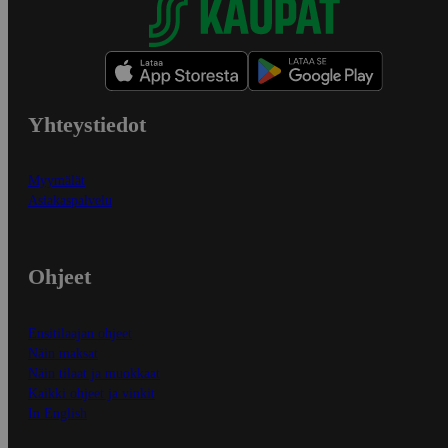
Yhteystiedot
Myymälät
Asiakaspalvelu
Ohjeet
Ensitilaajan ohjeet
Näin maksat
Näin tilaat ja muokkaat
Kaikki ohjeet ja vinkit
In English