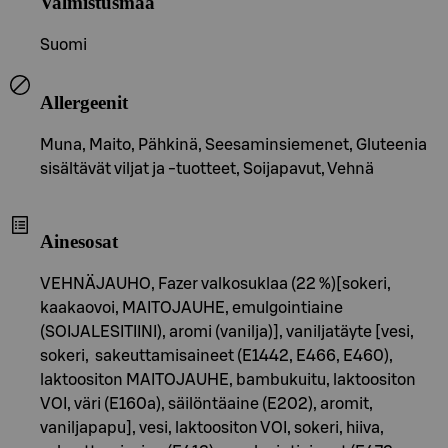
Valmistusmaa
Suomi
Allergeenit
Muna, Maito, Pähkinä, Seesaminsiemenet, Gluteenia
sisältävät viljat ja -tuotteet, Soijapavut, Vehnä
Ainesosat
VEHNÄJAUHO, Fazer valkosuklaa (22 %)[sokeri,
kaakaovoi, MAITOJAUHE, emulgointiaine
(SOIJALESITIINI), aromi (vanilja)], vaniljatäyte [vesi,
sokeri, sakeuttamisaineet (E1442, E466, E460),
laktoositon MAITOJAUHE, bambukuitu, laktoositon
VOI, väri (E160a), säilöntäaine (E202), aromit,
vaniljapapu], vesi, laktoositon VOI, sokeri, hiiva,