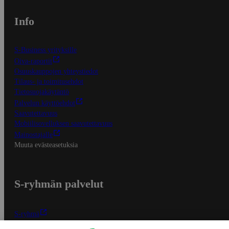
Info
S-Business yrityksille
Oiva-raportit
Osuuskauppojen yhteystiedot
Tilaus- ja toimitusehdot
Tietosuojakäytäntö
Palvelun käyttöehdot
Saavutettavuus
Mobiilisovelluksen saavutettavuus
Mainostajalle
Muuta evästeasetuksia
S-ryhmän palvelut
S-ryhmä
Asiakasomistajuus