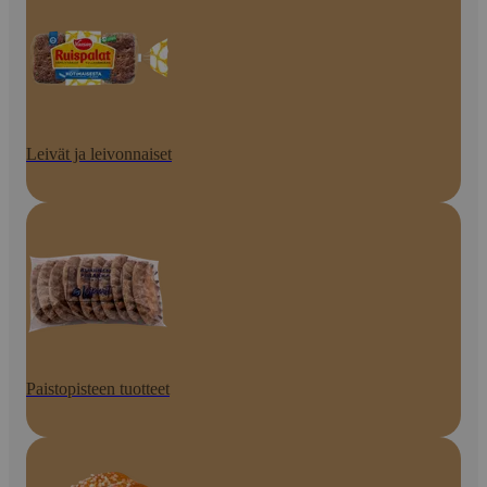
Leivät ja leivonnaiset
Paistopisteen tuotteet