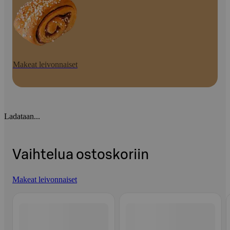
Makeat leivonnaiset
Ladataan...
Vaihtelua ostoskoriin
Makeat leivonnaiset
Ohita listaus