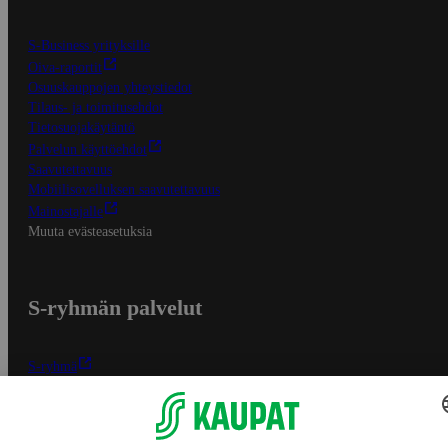
S-Business yrityksille
Oiva-raportit
Osuuskauppojen yhteystiedot
Tilaus- ja toimitusehdot
Tietosuojakäytäntö
Palvelun käyttöehdot
Saavutettavuus
Mobiilisovelluksen saavutettavuus
Mainostajalle
Muuta evästeasetuksia
S-ryhmän palvelut
S-ryhmä
Asiakasomistajuus
Yhteishyvä Ruoka -sovellus
S-ostoslista -sovellus