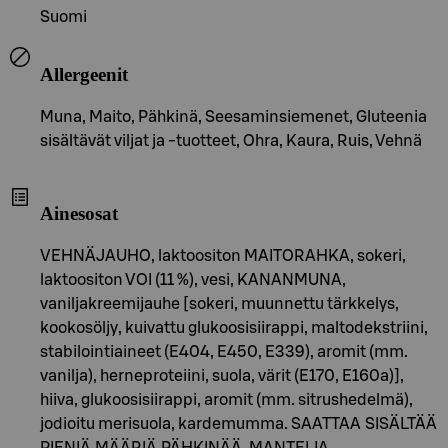
Suomi
Allergeenit
Muna, Maito, Pähkinä, Seesaminsiemenet, Gluteenia
sisältävät viljat ja -tuotteet, Ohra, Kaura, Ruis, Vehnä
Ainesosat
VEHNÄJAUHO, laktoositon MAITORAHKA, sokeri,
laktoositon VOI (11 %), vesi, KANANMUNA,
vaniljakreemijauhe [sokeri, muunnettu tärkkelys,
kookosöljy, kuivattu glukoosisiirappi, maltodekstriini,
stabilointiaineet (E404, E450, E339), aromit (mm.
vanilja), herneproteiini, suola, värit (E170, E160a)],
hiiva, glukoosisiirappi, aromit (mm. sitrushedelmä),
jodioitu merisuola, kardemumma. SAATTAA SISÄLTÄÄ
PIENIÄ MÄÄRIÄ PÄHKINÄÄ, MANTELIA,