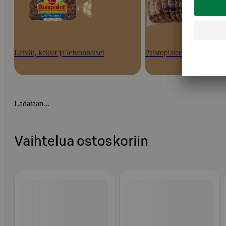
Leivät, keksit ja leivonnaiset
Paistopisteen tuotteet
Ladataan...
Vaihtelua ostoskoriin
Ohita listaus