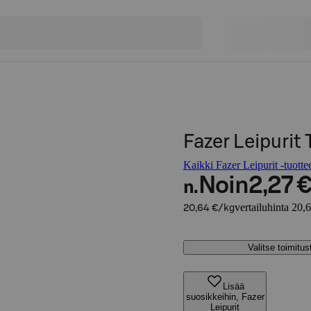
Fazer Leipurit
Kaikki Fazer Leipurit -tuotte
Noin
2,27 
n.
vertailuhinta 20,
20,64 €/kg
Valitse toimitu
Lisää
suosikkeihin, Fazer
Leipurit