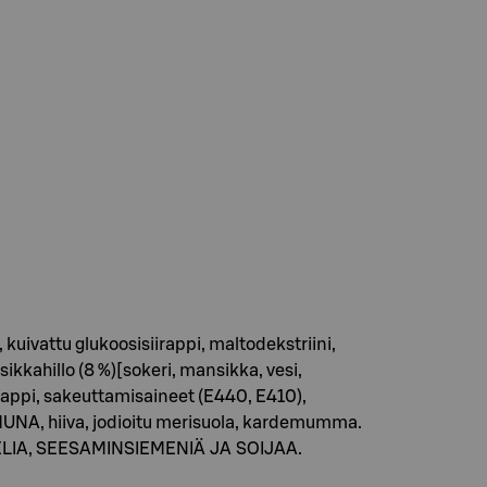
kuivattu glukoosisiirappi, maltodekstriini,
sikkahillo (8 %)[sokeri, mansikka, vesi,
iirappi, sakeuttamisaineet (E440, E410),
UNA, hiiva, jodioitu merisuola, kardemumma.
TELIA, SEESAMINSIEMENIÄ JA SOIJAA.