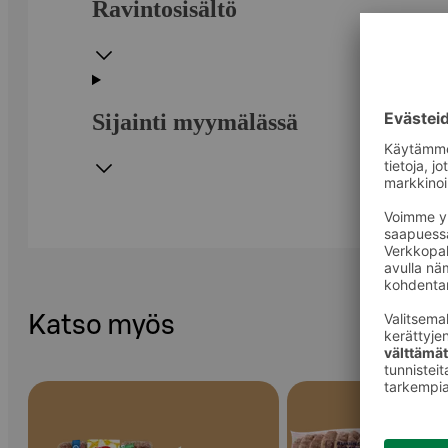
Ravintosisältö
Sijainti myymälässä
Katso myös