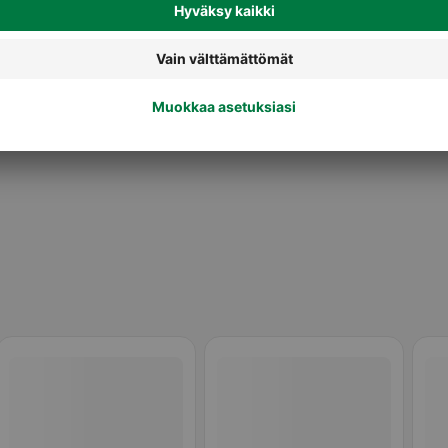
Makeat leivonnaiset