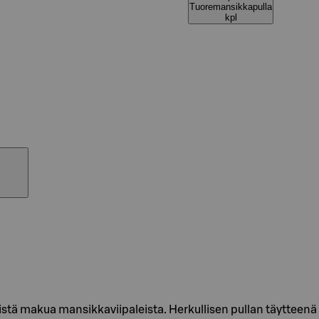
Tuoremansikkapulla
kpl
tä makua mansikkaviipaleista. Herkullisen pullan täytteenä 