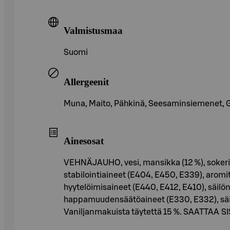
Valmistusmaa
Suomi
Allergeenit
Muna, Maito, Pähkinä, Seesaminsiemenet, Glut
Ainesosat
VEHNÄJAUHO, vesi, mansikka (12 %), sokeri, v
stabilointiaineet (E404, E450, E339), aromit 
hyytelöimisaineet (E440, E412, E410), säilönt
happamuudensäätöaineet (E330, E332), säil
Vaniljanmakuista täytettä 15 %. SAATTA