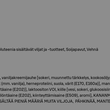
eenia sisältävät viljat ja -tuotteet, Soijapavut, Vehnä
aniljakreemijauhe [sokeri, muunnettu tärkkelys, kookosöljy, 
(mm. vanilja), herneproteiini, suola, värit (E170, E160a)], man
äaine (E202)], laktoositon VOI, kiille [vesi, sokeri, glukoosis
öntäaine (E202), kiinteyttämisaine (E509), aromi], KANANM
A SISÄLTÄÄ PIENIÄ MÄÄRIÄ MUITA VILJOJA, PÄHKINÄÄ, MAN