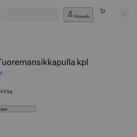
Kirjaudu
 Tuoremansikkapulla kpl
et
€
64 €/kg
stapa