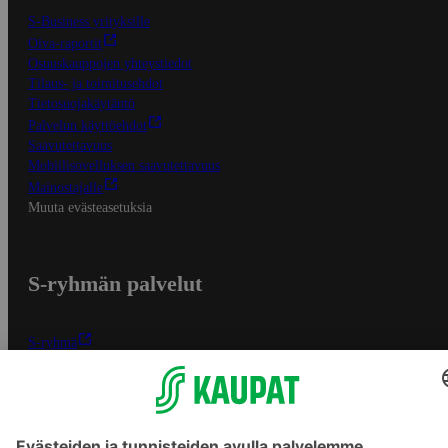
S-Business yrityksille
Oiva-raportit
Osuuskauppojen yhteystiedot
Tilaus- ja toimitusehdot
Tietosuojakäytäntö
Palvelun käyttöehdot
Saavutettavuus
Mobiilisovelluksen saavutettavuus
Mainostajalle
Muuta evästeasetuksia
S-ryhmän palvelut
S-ryhmä
Asiakasomistajuus
Yhteishyvä Ruoka -sovellus
S-ostoslista -sovellus
Prisma.fi