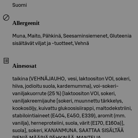
Suomi
Allergeenit
Muna, Maito, Pähkinä, Seesaminsiemenet, Gluteenia
sisältävät viljat ja -tuotteet, Vehnä
Ainesosat
taikina (VEHNÄJAUHO, vesi, laktoositon VOI, sokeri,
hiiva, jodioitu suola, kardemumma), voi-sokeri-
vaniljakuorrute (25 %) [laktoositon VOI, sokeri,
vaniljakreemijauhe [sokeri, muunnettu tärkkelys,
kookosöljy, kuivattu glukoosisiirappi, maltodekstriini,
stabilointiaineet (E404, E450, E339), aromit (mm.
vanilja), herneproteiini, suola, värit (E170, E160a)],
suola], sokeri, KANANMUNA. SAATTAA SISÄLTÄÄ
PIENIÄ MÄÄRIÄ PÄHKINÄÄ, MANTELIA