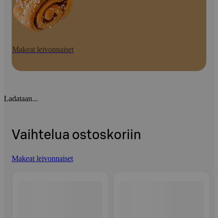
Makeat leivonnaiset
Ladataan...
Vaihtelua ostoskoriin
Makeat leivonnaiset
Ohita listaus