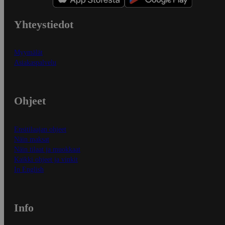
Yhteystiedot
Myymälät
Asiakaspalvelu
Ohjeet
Ensitilaajan ohjeet
Näin maksat
Näin tilaat ja muokkaat
Kaikki ohjeet ja vinkit
In English
Info