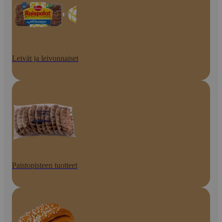
Leivät ja leivonnaiset
Paistopisteen tuotteet