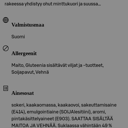
rakeessa yhdistyy ohut minttukuori ja suussa…
Valmistusmaa
Suomi
Allergeenit
Maito, Gluteenia sisältävät viljat ja -tuotteet,
Soijapavut, Vehnä
Ainesosat
sokeri, kaakaomassa, kaakaovoi, sakeuttamisaine
(E414), emulgointiaine (SOIJAlesitiini), aromi,
pintakäsittelyaineet (E903). SAATTAA SISÄLTÄÄ
MAITOA JA VEHNÄÄ. Suklaassa vähintään 49 %