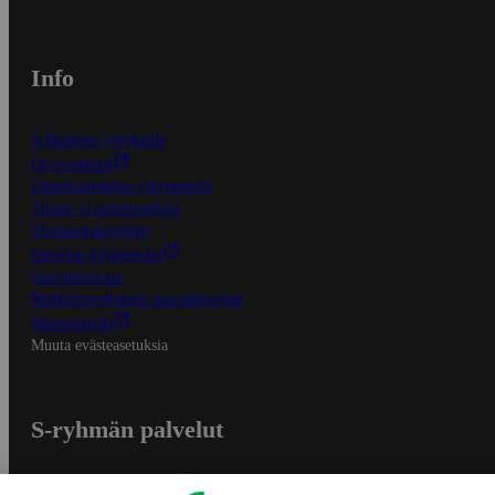
Info
S-Business yrityksille
Oiva-raportit
Osuuskauppojen yhteystiedot
Tilaus- ja toimitusehdot
Tietosuojakäytäntö
Palvelun käyttöehdot
Saavutettavuus
Mobiilisovelluksen saavutettavuus
Mainostajalle
Muuta evästeasetuksia
S-ryhmän palvelut
S-ryhmä