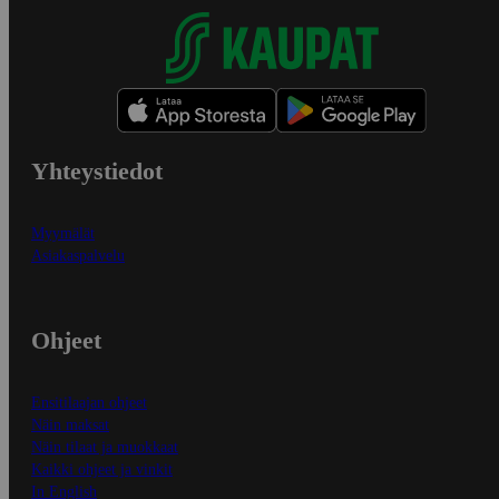
Yhteystiedot
Myymälät
Asiakaspalvelu
Ohjeet
Ensitilaajan ohjeet
Näin maksat
Näin tilaat ja muokkaat
Kaikki ohjeet ja vinkit
In English