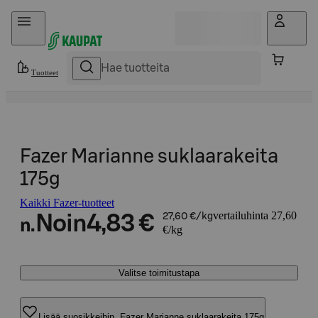
Hyppää sisältöön
Tuotteet
Fazer Marianne suklaarakeita
175g
Kaikki Fazer-tuotteet
vertailuhinta 27,60
Noin
4,83 €
27,60 €/kg
n.
€/kg
Valitse toimitustapa
Lisää suosikkeihin, Fazer Marianne suklaarakeita 175g