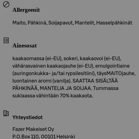
Allergeenit
Maito, Pähkinä, Soijapavut, Mantelit, Hasselpähkinät
Ainesosat
kaakaomassa (ei-EU), sokeri, kaakaovoi (ei-EU),
vähärasvainen kaakaojauhe (ei-EU), emulgointiaine
(auringonkukka- ja/tai rypsilesitiini), täysMAITOjauhe,
luontainen aromi (vanilja). SAATTAA SISÄLTÄÄ
PÄHKINÄÄ, MANTELIA JA SOIJAA. Tummassa
suklaassa vähintään 70% kaakaota.
Yhteystiedot
Fazer Makeiset Oy
P.O.Box 110, 00101 Helsinki