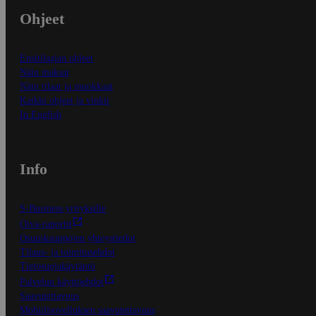
Ohjeet
Ensitilaajan ohjeet
Näin maksat
Näin tilaat ja muokkaat
Kaikki ohjeet ja vinkit
In English
Info
S-Business yrityksille
Oiva-raportit
Osuuskauppojen yhteystiedot
Tilaus- ja toimitusehdot
Tietosuojakäytäntö
Palvelun käyttöehdot
Saavutettavuus
Mobiilisovelluksen saavutettavuus