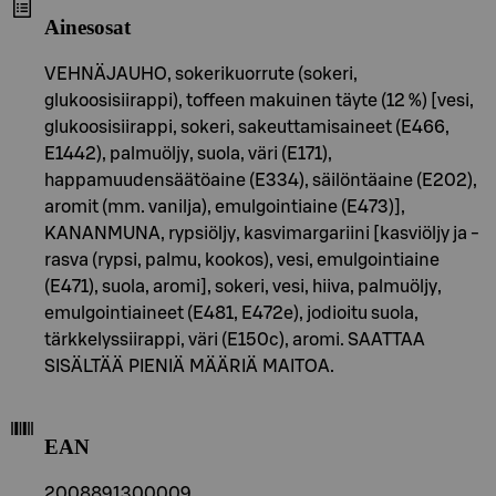
Ainesosat
VEHNÄJAUHO, sokerikuorrute (sokeri,
glukoosisiirappi), toffeen makuinen täyte (12 %) [vesi,
glukoosisiirappi, sokeri, sakeuttamisaineet (E466,
E1442), palmuöljy, suola, väri (E171),
happamuudensäätöaine (E334), säilöntäaine (E202),
aromit (mm. vanilja), emulgointiaine (E473)],
KANANMUNA, rypsiöljy, kasvimargariini [kasviöljy ja -
rasva (rypsi, palmu, kookos), vesi, emulgointiaine
(E471), suola, aromi], sokeri, vesi, hiiva, palmuöljy,
emulgointiaineet (E481, E472e), jodioitu suola,
tärkkelyssiirappi, väri (E150c), aromi. SAATTAA
SISÄLTÄÄ PIENIÄ MÄÄRIÄ MAITOA.
EAN
2008891300009