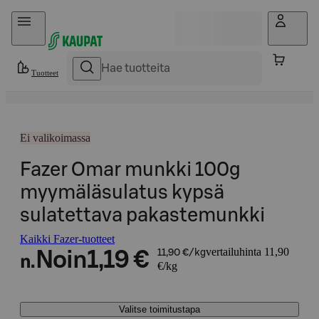
Hyppää sisältöön
Tuotteet
Ei valikoimassa
Fazer Omar munkki 100g
myymäläsulatus kypsä
sulatettava pakastemunkki
Kaikki Fazer-tuotteet
vertailuhinta 11,90
Noin
1,19 €
11,90 €/kg
n.
€/kg
Valitse toimitustapa