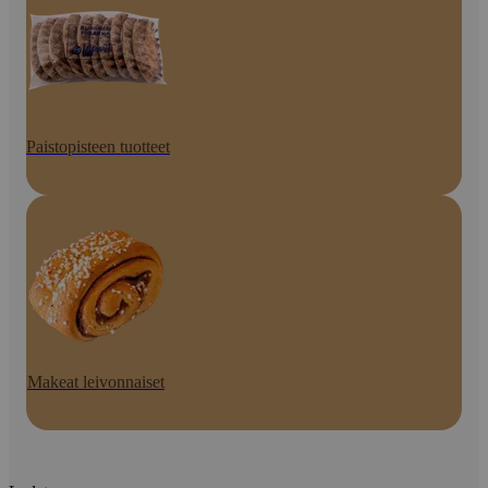
Paistopisteen tuotteet
Makeat leivonnaiset