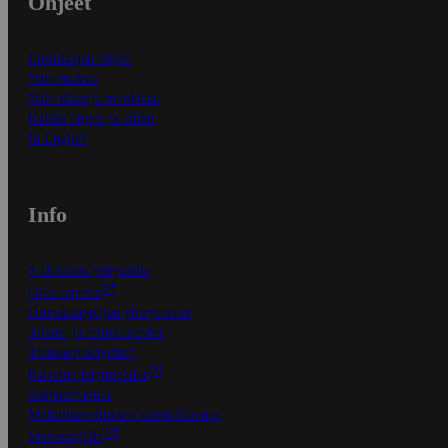
Ohjeet
Ensitilaajan ohjeet
Näin maksat
Näin tilaat ja muokkaat
Kaikki ohjeet ja vinkit
In English
Info
S-Business yrityksille
Oiva-raportit
Osuuskauppojen yhteystiedot
Tilaus- ja toimitusehdot
Tietosuojakäytäntö
Palvelun käyttöehdot
Saavutettavuus
Mobiilisovelluksen saavutettavuus
Mainostajalle