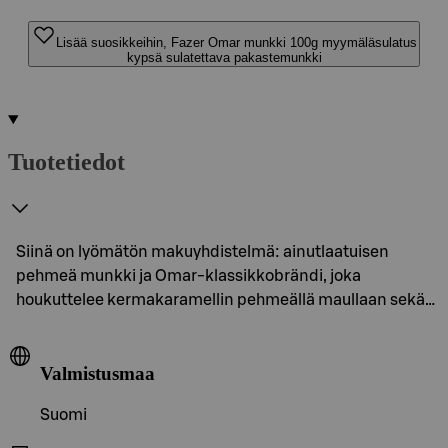
Lisää suosikkeihin, Fazer Omar munkki 100g myymäläsulatus
kypsä sulatettava pakastemunkki
Tuotetiedot
Siinä on lyömätön makuyhdistelmä: ainutlaatuisen
pehmeä munkki ja Omar-klassikkobrändi, joka
houkuttelee kermakaramellin pehmeällä maullaan sekä…
Valmistusmaa
Suomi