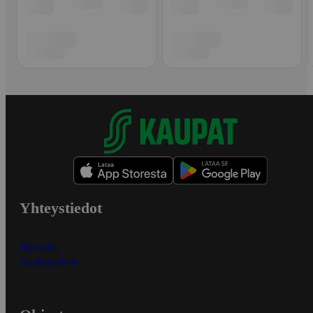
Yhteystiedot
Myymälät
Asiakaspalvelu