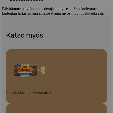
Päivitämme palvelun tuotetietoja aktiivisesti. Suosittelemme
kuitenkin tarkistamaan ainesosat aina myös myyntipakkauksesta.
Katso myös
Leivät, keksit ja leivonnaiset