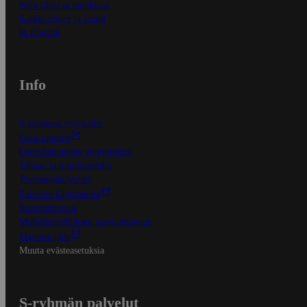
Näin tilaat ja muokkaat
Kaikki ohjeet ja vinkit
In English
Info
S-Business yrityksille
Oiva-raportit
Osuuskauppojen yhteystiedot
Tilaus- ja toimitusehdot
Tietosuojakäytäntö
Palvelun käyttöehdot
Saavutettavuus
Mobiilisovelluksen saavutettavuus
Mainostajalle
Muuta evästeasetuksia
S-ryhmän palvelut