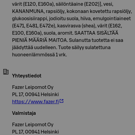
värit (E120, E160a), säilöntäaine (E202)], vesi,
KANANMUNA, rapsiöljy, kokonaan kovetettu rapsiöljy,
glukoosisiirappi, jodioitu suola, hiiva, emulgointiaineet
(E471, E481, E472e), kasvirasva (shea), värit (E162,
E100, E160a), suola, aromit. SAATTAA SISÄLTÄÄ
PIENIÄ MÄÄRIÄ MAITOA. Sulanutta tuotetta ei saa
jäädyttää uudelleen. Tuote säilyy sulatettuna
huoneenlämmössä 1 vrk.
Yhteystiedot
Fazer Leipomot Oy
PL 17, 00941 Helsinki
https://www.fazer.fi
Valmistaja
Fazer Leipomot Oy
PL 17, 00941 Helsinki