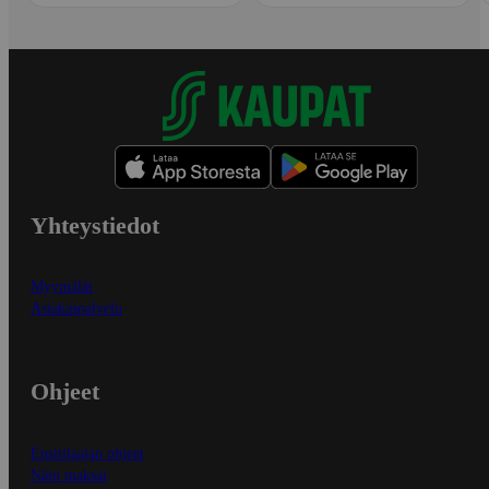
Yhteystiedot
Myymälät
Asiakaspalvelu
Ohjeet
Ensitilaajan ohjeet
Näin maksat