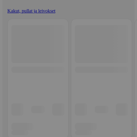
Kakut, pullat ja leivokset
Ohita listaus