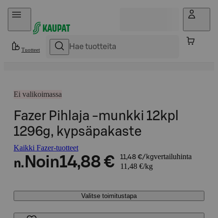
Hyppää sisältöön
Tuotteet
Ei valikoimassa
Fazer Pihlaja -munkki 12kpl
1296g, kypsäpakaste
Kaikki Fazer-tuotteet
vertailuhinta
Noin
14,88 €
11,48 €/kg
n.
11,48 €/kg
Valitse toimitustapa