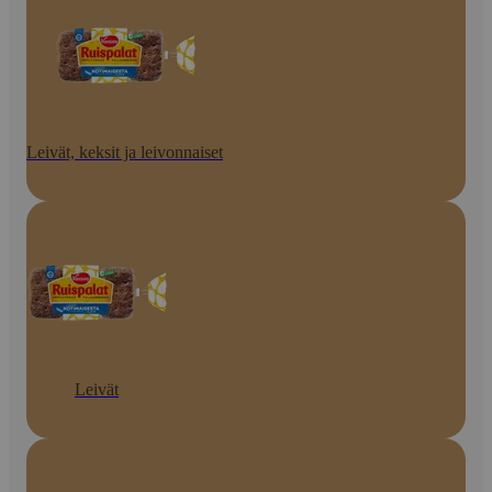
Leivät, keksit ja leivonnaiset
Leivät