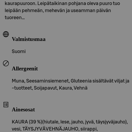
kaurapuuroon. Leipätaikinan pohjana oleva puuro tuo
leipään pehmeän, mehevän ja useamman päivän
tuoreen…
Valmistusmaa
Suomi
Allergeenit
Muna, Seesaminsiemenet, Gluteenia sisältävät viljat ja
-tuotteet, Soijapavut, Kaura, Vehnä
Ainesosat
KAURA (39 %)(hiutale, lese, jauho, jyvä, täysjyväjauho),
vesi, TÄYSJYVÄVEHNÄJAUHO, siirappi,