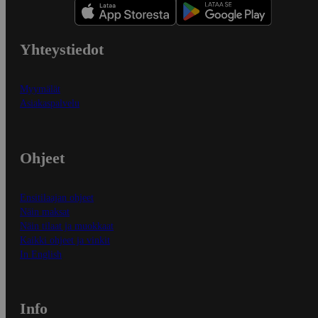
Yhteystiedot
Myymälät
Asiakaspalvelu
Ohjeet
Ensitilaajan ohjeet
Näin maksat
Näin tilaat ja muokkaat
Kaikki ohjeet ja vinkit
In English
Info