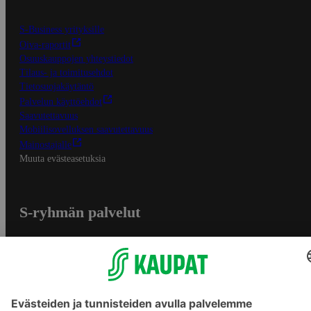
S-Business yrityksille
Oiva-raportit
Osuuskauppojen yhteystiedot
Tilaus- ja toimitusehdot
Tietosuojakäytäntö
Palvelun käyttöehdot
Saavutettavuus
Mobiilisovelluksen saavutettavuus
Mainostajalle
Muuta evästeasetuksia
S-ryhmän palvelut
S-ryhmä
Asiakasomistajuus
Yhteishyvä Ruoka -sovellus
S-ostoslista -sovellus