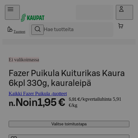
Hyppää sisältöön
Tuotteet
Ei valikoimassa
Fazer Puikula Kuiturikas Kaura
6kpl 330g, kauraleipä
Kaikki Fazer Puikula -tuotteet
vertailuhinta 5,91
Noin
1,95 €
5,91 €/kg
n.
€/kg
Valitse toimitustapa