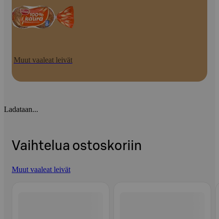
Muut vaaleat leivät
Ladataan...
Vaihtelua ostoskoriin
Muut vaaleat leivät
Ohita listaus