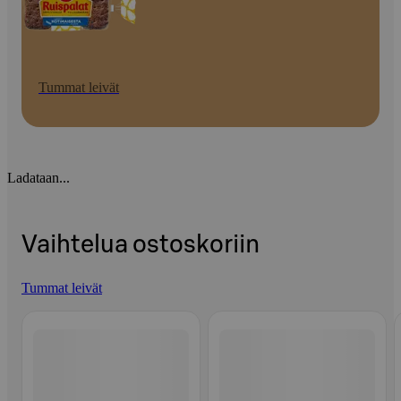
Tummat leivät
Ladataan...
Vaihtelua ostoskoriin
Tummat leivät
Ohita listaus