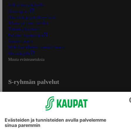
S-Business yrityksille
Oiva-raportit
Osuuskauppojen yhteystiedot
Tilaus- ja toimitusehdot
Tietosuojakäytäntö
Palvelun käyttöehdot
Saavutettavuus
Mobiilisovelluksen saavutettavuus
Mainostajalle
Muuta evästeasetuksia
S-ryhmän palvelut
S-ryhmä
Asiakasomistajuus
Yhteishyvä Ruoka -sovellus
S-ostoslista -sovellus
Prisma.fi