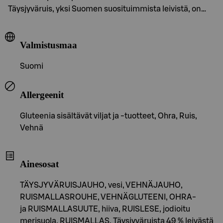
Täysjyväruis, yksi Suomen suosituimmista leivistä, on…
Valmistusmaa
Suomi
Allergeenit
Gluteenia sisältävät viljat ja -tuotteet, Ohra, Ruis,
Vehnä
Ainesosat
TÄYSJYVÄRUISJAUHO, vesi, VEHNÄJAUHO,
RUISMALLASROUHE, VEHNÄGLUTEENI, OHRA-
ja RUISMALLASUUTE, hiiva, RUISLESE, jodioitu
merisuola, RUISMALLAS. Täysjyväruista 49 % leivästä