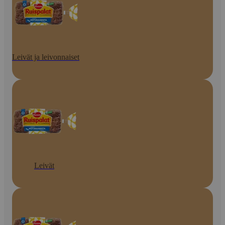
Leivät ja leivonnaiset
Leivät