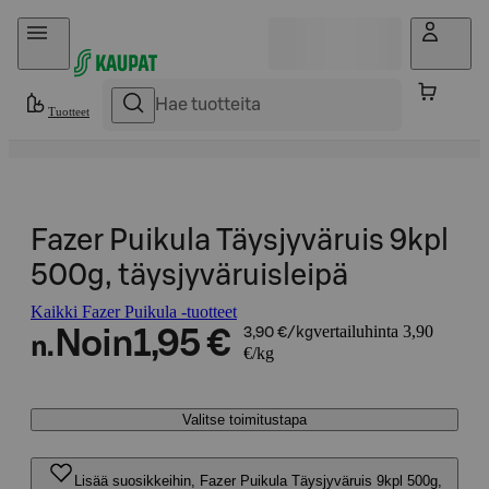
Hyppää sisältöön
Tuotteet
Fazer Puikula Täysjyväruis 9kpl
500g, täysjyväruisleipä
Kaikki Fazer Puikula -tuotteet
vertailuhinta 3,90
Noin
1,95 €
3,90 €/kg
n.
€/kg
Valitse toimitustapa
Lisää suosikkeihin, Fazer Puikula Täysjyväruis 9kpl 500g,