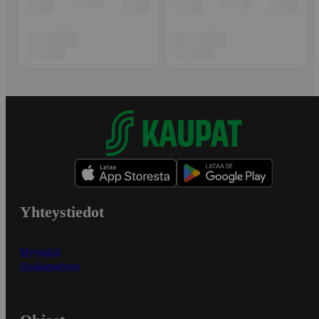
Yhteystiedot
Myymälät
Asiakaspalvelu