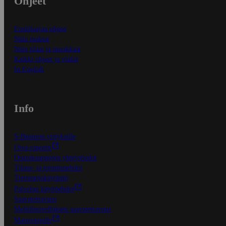
Ohjeet
Ensitilaajan ohjeet
Näin maksat
Näin tilaat ja muokkaat
Kaikki ohjeet ja vinkit
In English
Info
S-Business yrityksille
Oiva-raportit
Osuuskauppojen yhteystiedot
Tilaus- ja toimitusehdot
Tietosuojakäytäntö
Palvelun käyttöehdot
Saavutettavuus
Mobiilisovelluksen saavutettavuus
Mainostajalle