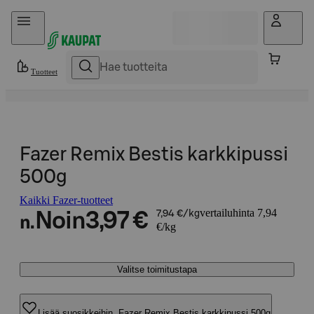
Hyppää sisältöön
Tuotteet
Fazer Remix Bestis karkkipussi
500g
Kaikki Fazer-tuotteet
vertailuhinta 7,94
Noin
3,97 €
7,94 €/kg
n.
€/kg
Valitse toimitustapa
Lisää suosikkeihin, Fazer Remix Bestis karkkipussi 500g