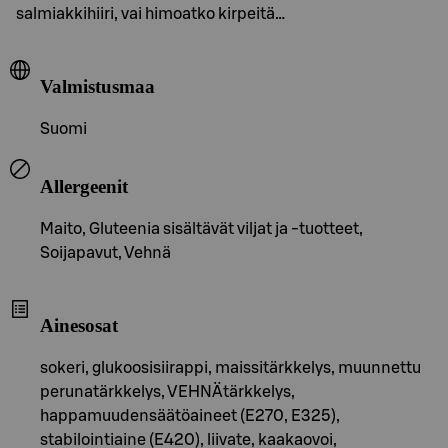
salmiakkihiiri, vai himoatko kirpeitä…
Valmistusmaa
Suomi
Allergeenit
Maito, Gluteenia sisältävät viljat ja -tuotteet,
Soijapavut, Vehnä
Ainesosat
sokeri, glukoosisiirappi, maissitärkkelys, muunnettu
perunatärkkelys, VEHNÄtärkkelys,
happamuudensäätöaineet (E270, E325),
stabilointiaine (E420), liivate, kaakaovoi,