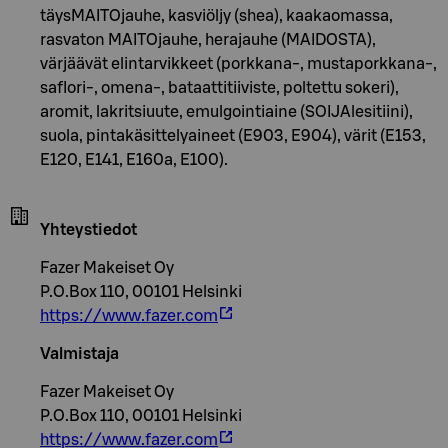
täysMAITOjauhe, kasviöljy (shea), kaakaomassa,
rasvaton MAITOjauhe, herajauhe (MAIDOSTA),
värjäävät elintarvikkeet (porkkana-, mustaporkkana-,
saflori-, omena-, bataattitiiviste, poltettu sokeri),
aromit, lakritsiuute, emulgointiaine (SOIJAlesitiini),
suola, pintakäsittelyaineet (E903, E904), värit (E153,
E120, E141, E160a, E100).
Yhteystiedot
Fazer Makeiset Oy
P.O.Box 110, 00101 Helsinki
https://www.fazer.com
Valmistaja
Fazer Makeiset Oy
P.O.Box 110, 00101 Helsinki
https://www.fazer.com