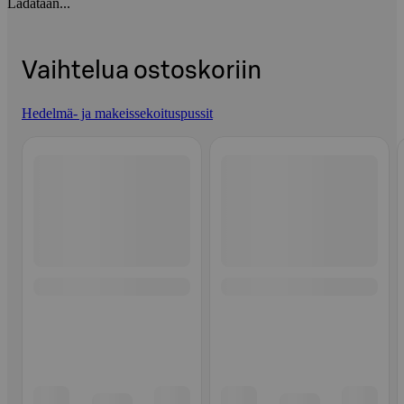
Ladataan...
Vaihtelua ostoskoriin
Hedelmä- ja makeissekoituspussit
Ohita listaus