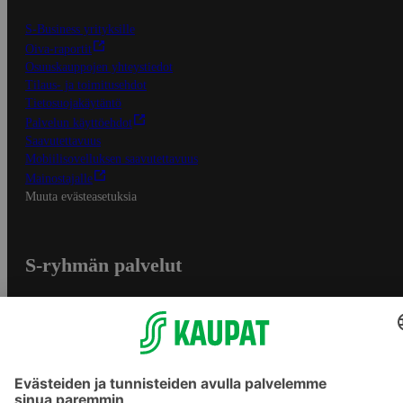
S-Business yrityksille
Oiva-raportit
Osuuskauppojen yhteystiedot
Tilaus- ja toimitusehdot
Tietosuojakäytäntö
Palvelun käyttöehdot
Saavutettavuus
Mobiilisovelluksen saavutettavuus
Mainostajalle
Muuta evästeasetuksia
S-ryhmän palvelut
S-ryhmä
Asiakasomistajuus
Yhteishyvä Ruoka -sovellus
S-ostoslista -sovellus
Prisma.fi