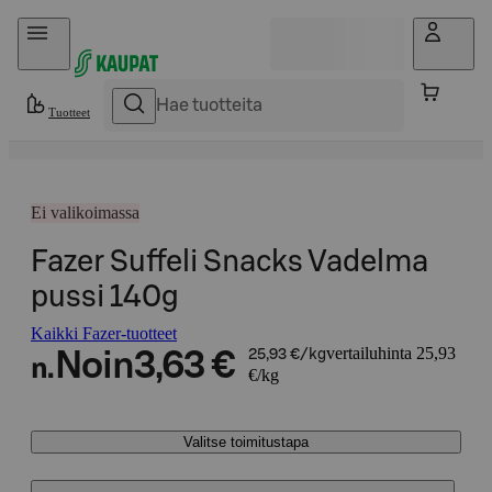
Hyppää sisältöön
Tuotteet
Ei valikoimassa
Fazer Suffeli Snacks Vadelma
pussi 140g
Kaikki Fazer-tuotteet
vertailuhinta 25,93
Noin
3,63 €
25,93 €/kg
n.
€/kg
Valitse toimitustapa