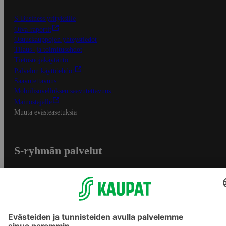
S-Business yrityksille
Oiva-raportit
Osuuskauppojen yhteystiedot
Tilaus- ja toimitusehdot
Tietosuojakäytäntö
Palvelun käyttöehdot
Saavutettavuus
Mobiilisovelluksen saavutettavuus
Mainostajalle
Muuta evästeasetuksia
S-ryhmän palvelut
S-ryhmä
Asiakasomistajuus
Yhteishyvä Ruoka -sovellus
S-ostoslista -sovellus
Prisma.fi