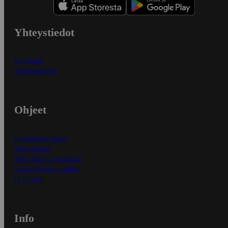
Yhteystiedot
Myymälät
Asiakaspalvelu
Ohjeet
Ensitilaajan ohjeet
Näin maksat
Näin tilaat ja muokkaat
Kaikki ohjeet ja vinkit
In English
Info