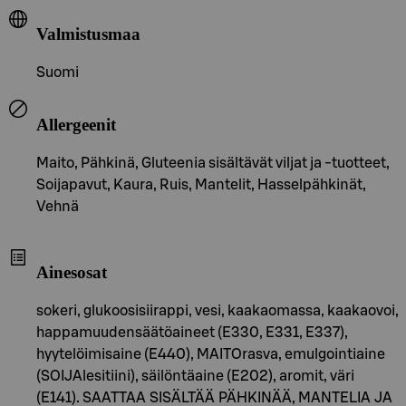
Valmistusmaa
Suomi
Allergeenit
Maito, Pähkinä, Gluteenia sisältävät viljat ja -tuotteet,
Soijapavut, Kaura, Ruis, Mantelit, Hasselpähkinät,
Vehnä
Ainesosat
sokeri, glukoosisiirappi, vesi, kaakaomassa, kaakaovoi,
happamuudensäätöaineet (E330, E331, E337),
hyytelöimisaine (E440), MAITOrasva, emulgointiaine
(SOIJAlesitiini), säilöntäaine (E202), aromit, väri
(E141). SAATTAA SISÄLTÄÄ PÄHKINÄÄ, MANTELIA JA