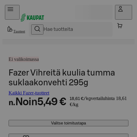
Hyppää sisältöön
Tuotteet
Ei valikoimassa
Fazer Vihreitä kuulia tumma
suklaakonvehti 295g
Kaikki Fazer-tuotteet
vertailuhinta 18,61
Noin
5,49 €
18,61 €/kg
n.
€/kg
Valitse toimitustapa