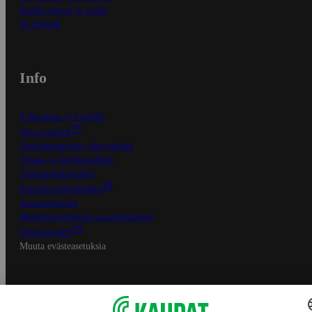
Kaikki ohjeet ja vinkit
In English
Info
S-Business yrityksille
Oiva-raportit
Osuuskauppojen yhteystiedot
Tilaus- ja toimitusehdot
Tietosuojakäytäntö
Palvelun käyttöehdot
Saavutettavuus
Mobiilisovelluksen saavutettavuus
Mainostajalle
Muuta evästeasetuksia
S-ryhmän palvelut