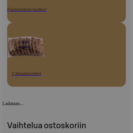
Paistopisteen tuotteet
Välipalatuotteet
Ladataan...
Vaihtelua ostoskoriin