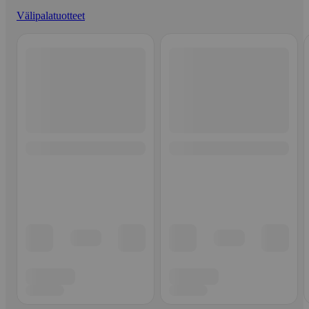
Välipalatuotteet
Ohita listaus