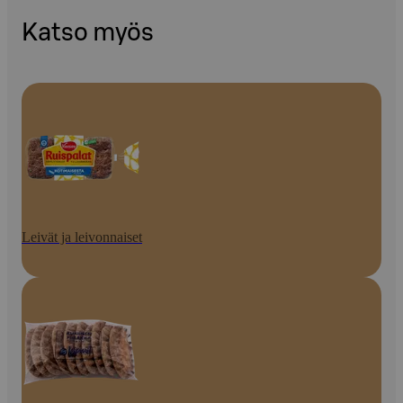
Katso myös
Leivät ja leivonnaiset