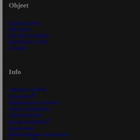
Ohjeet
Ensitilaajan ohjeet
Näin maksat
Näin tilaat ja muokkaat
Kaikki ohjeet ja vinkit
In English
Info
S-Business yrityksille
Oiva-raportit
Osuuskauppojen yhteystiedot
Tilaus- ja toimitusehdot
Tietosuojakäytäntö
Palvelun käyttöehdot
Saavutettavuus
Mobiilisovelluksen saavutettavuus