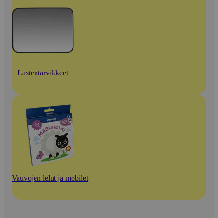
Lastentarvikkeet
Vauvojen lelut ja mobilet