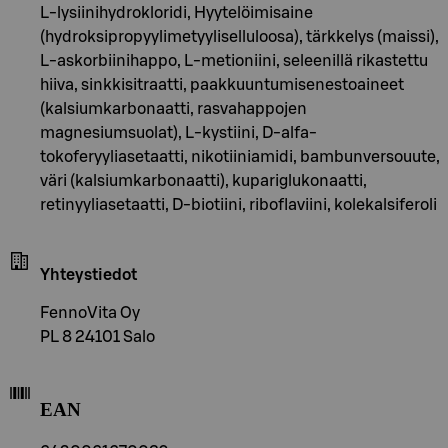
L-lysiinihydrokloridi, Hyytelöimisaine
(hydroksipropyylimetyyliselluloosa), tärkkelys (maissi),
L-askorbiinihappo, L-metioniini, seleenillä rikastettu
hiiva, sinkkisitraatti, paakkuuntumisenestoaineet
(kalsiumkarbonaatti, rasvahappojen
magnesiumsuolat), L-kystiini, D-alfa-
tokoferyyliasetaatti, nikotiiniamidi, bambunversouute,
väri (kalsiumkarbonaatti), kupariglukonaatti,
retinyyliasetaatti, D-biotiini, riboflaviini, kolekalsiferoli
Yhteystiedot
FennoVita Oy
PL 8 24101 Salo
EAN