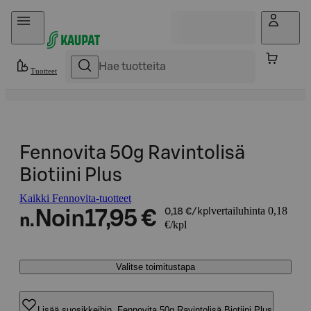
Hyppää sisältöön
Tuotteet
Fennovita 50g Ravintolisä
Biotiini Plus
Kaikki Fennovita-tuotteet
vertailuhinta 0,18
Noin
17,95 €
0,18 €/kpl
n.
€/kpl
Valitse toimitustapa
Lisää suosikkeihin, Fennovita 50g Ravintolisä Biotiini Plus