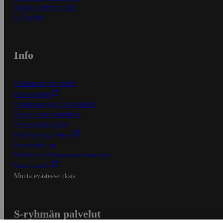
Kaikki ohjeet ja vinkit
In English
Info
S-Business yrityksille
Oiva-raportit
Osuuskauppojen yhteystiedot
Tilaus- ja toimitusehdot
Tietosuojakäytäntö
Palvelun käyttöehdot
Saavutettavuus
Mobiilisovelluksen saavutettavuus
Mainostajalle
Muuta evästeasetuksia
S-ryhmän palvelut