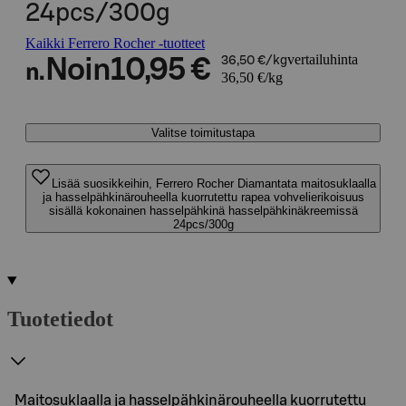
24pcs/300g
Kaikki Ferrero Rocher -tuotteet
vertailuhinta
Noin
10,95 €
36,50 €/kg
n.
36,50 €/kg
Valitse toimitustapa
Lisää suosikkeihin, Ferrero Rocher Diamantata maitosuklaalla
ja hasselpähkinärouheella kuorrutettu rapea vohvelierikoisuus
sisällä kokonainen hasselpähkinä hasselpähkinäkreemissä
24pcs/300g
Tuotetiedot
Maitosuklaalla ja hasselpähkinärouheella kuorrutettu