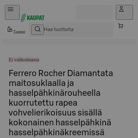
Hyppää sisältöön
Tuotteet
Ei valikoimassa
Ferrero Rocher Diamantata
maitosuklaalla ja
hasselpähkinärouheella
kuorrutettu rapea
vohvelierikoisuus sisällä
kokonainen hasselpähkinä
hasselpähkinäkreemissä