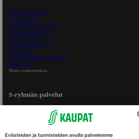
S-Business yrityksille
Oiva-raportit
Osuuskauppojen yhteystiedot
Tilaus- ja toimitusehdot
Tietosuojakäytäntö
Palvelun käyttöehdot
Saavutettavuus
Mobiilisovelluksen saavutettavuus
Mainostajalle
Muuta evästeasetuksia
S-ryhmän palvelut
S-ryhmä
Asiakasomistajuus
Yhteishyvä Ruoka -sovellus
S-ostoslista -sovellus