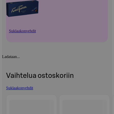
Suklaakonvehdit
Ladataan...
Vaihtelua ostoskoriin
Suklaakonvehdit
Ohita listaus