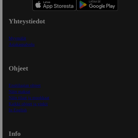
Yhteystiedot
Myymälät
Asiakaspalvelu
Ohjeet
Ensitilaajan ohjeet
Näin maksat
Näin tilaat ja muokkaat
Kaikki ohjeet ja vinkit
In English
Info