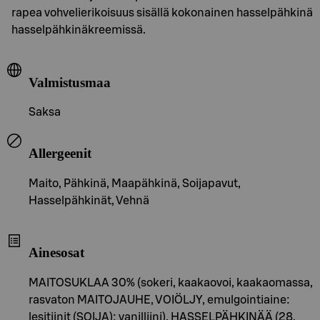
rapea vohvelierikoisuus sisällä kokonainen hasselpähkinä
hasselpähkinäkreemissä.
Valmistusmaa
Saksa
Allergeenit
Maito, Pähkinä, Maapähkinä, Soijapavut,
Hasselpähkinät, Vehnä
Ainesosat
MAITOSUKLAA 30% (sokeri, kaakaovoi, kaakaomassa,
rasvaton MAITOJAUHE, VOIÖLJY, emulgointiaine:
lesitiinit (SOIJA); vanilliini), HASSELPÄHKINÄÄ (28,