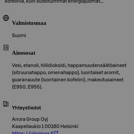
kofeiinia, kuin suosituimmat energiajuomat…
Valmistusmaa
Suomi
Ainesosat
Vesi, etanoli, hiilidioksidi, happamuudensäätöaineet
(sitruunahappo, omenahappo), luontaiset aromit,
guaranauute (luontainen kofeiini), makeutusaineet
(E950, E955).
Yhteystiedot
Anora Group Oyj
Kaapeliaukio 1 00180 Helsinki
https://viinimaa.fi