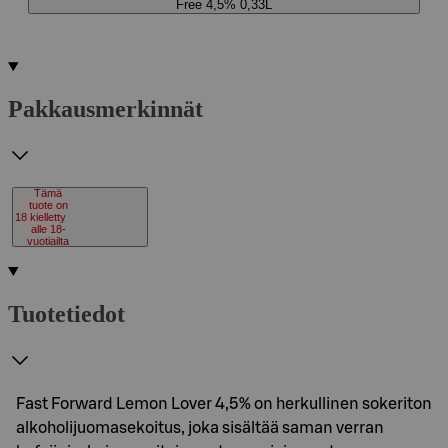
Free 4,5% 0,33L
Pakkausmerkinnät
Tämä
tuote on
18
kielletty
alle 18-
vuotiailta
Tuotetiedot
Fast Forward Lemon Lover 4,5% on herkullinen sokeriton
alkoholijuomasekoitus, joka sisältää saman verran