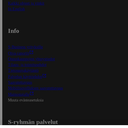
Kaikki ohjeet ja vinkit
In English
Info
S-Business yrityksille
Oiva-raportit
Osuuskauppojen yhteystiedot
Tilaus- ja toimitusehdot
Tietosuojakäytäntö
Palvelun käyttöehdot
Saavutettavuus
Mobiilisovelluksen saavutettavuus
Mainostajalle
Muuta evästeasetuksia
S-ryhmän palvelut