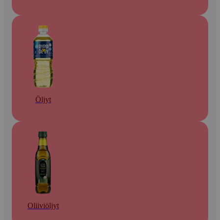
Öljyt
Oliiviöljyt