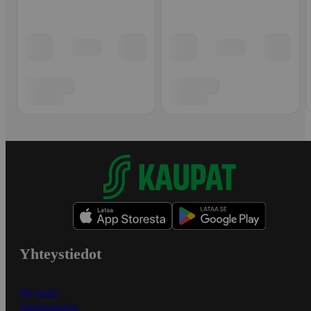
Yhteystiedot
Myymälät
Asiakaspalvelu