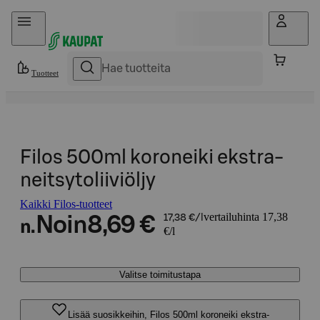
Hyppää sisältöön
Tuotteet
Filos 500ml koroneiki ekstra-
neitsytoliiviöljy
Kaikki Filos-tuotteet
vertailuhinta 17,38
Noin
8,69 €
17,38 €/l
n.
€/l
Valitse toimitustapa
Lisää suosikkeihin, Filos 500ml koroneiki ekstra-