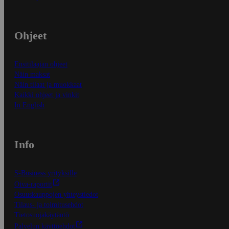
Ohjeet
Ensitilaajan ohjeet
Näin maksat
Näin tilaat ja muokkaat
Kaikki ohjeet ja vinkit
In English
Info
S-Business yrityksille
Oiva-raportit
Osuuskauppojen yhteystiedot
Tilaus- ja toimitusehdot
Tietosuojakäytäntö
Palvelun käyttöehdot