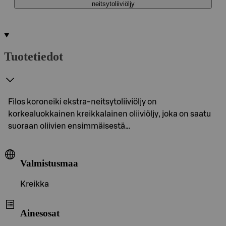
neitsytoliiviöljy
Tuotetiedot
Filos koroneiki ekstra-neitsytoliiviöljy on
korkealuokkainen kreikkalainen oliiviöljy, joka on saatu
suoraan oliivien ensimmäisestä…
Valmistusmaa
Kreikka
Ainesosat