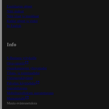
Ensitilaajan ohjeet
Näin maksat
Näin tilaat ja muokkaat
Kaikki ohjeet ja vinkit
In English
Info
S-Business yrityksille
Oiva-raportit
Osuuskauppojen yhteystiedot
Tilaus- ja toimitusehdot
Tietosuojakäytäntö
Palvelun käyttöehdot
Saavutettavuus
Mobiilisovelluksen saavutettavuus
Mainostajalle
Muuta evästeasetuksia