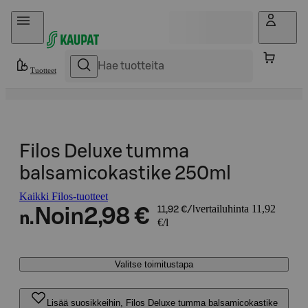
Hyppää sisältöön
Tuotteet
Filos Deluxe tumma
balsamicokastike 250ml
Kaikki Filos-tuotteet
vertailuhinta 11,92
Noin
2,98 €
11,92 €/l
n.
€/l
Valitse toimitustapa
Lisää suosikkeihin, Filos Deluxe tumma balsamicokastike