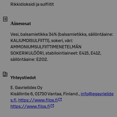
Rikkidioksidi ja sulfiitit
Ainesosat
Vesi, balsamietikka 34% (balsamietikka, säilöntäaine:
KALIUMDISULFIITTI), sokeri, väri:
AMMONIUMSULFIITTIMENETELMÄN
SOKERIKULÖÖRI, stabilointiaineet: E415, E412,
säilöntäaine: E202.
Yhteystiedot
E. Gavrielides Oy
Kisällintie 6, 01730 Vantaa, Finland.,
info@egavrielide
s.fi
,
https://www.filos.fi
https://www.filos.fi