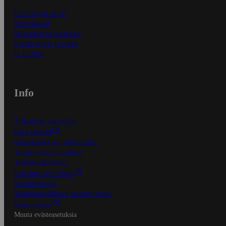
Ensitilaajan ohjeet
Näin maksat
Näin tilaat ja muokkaat
Kaikki ohjeet ja vinkit
In English
Info
S-Business yrityksille
Oiva-raportit
Osuuskauppojen yhteystiedot
Tilaus- ja toimitusehdot
Tietosuojakäytäntö
Palvelun käyttöehdot
Saavutettavuus
Mobiilisovelluksen saavutettavuus
Mainostajalle
Muuta evästeasetuksia