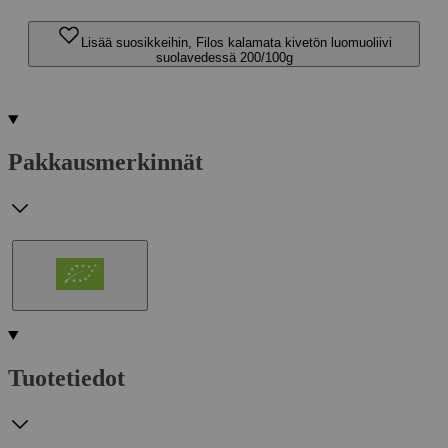
Lisää suosikkeihin, Filos kalamata kivetön luomuoliivi
suolavedessä 200/100g
Pakkausmerkinnät
Tuotetiedot