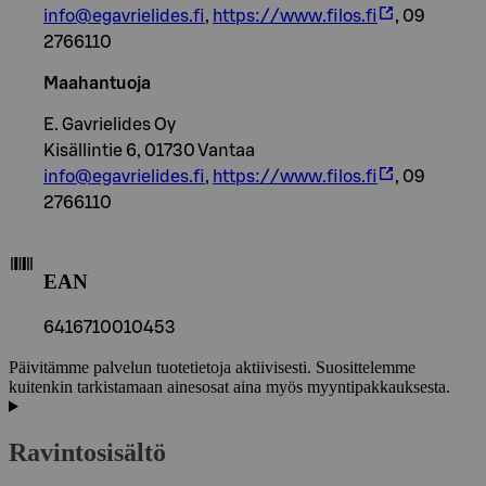
info@egavrielides.fi
,
https://www.filos.fi
, 09
2766110
Maahantuoja
E. Gavrielides Oy
Kisällintie 6, 01730 Vantaa
info@egavrielides.fi
,
https://www.filos.fi
, 09
2766110
EAN
6416710010453
Päivitämme palvelun tuotetietoja aktiivisesti. Suosittelemme
kuitenkin tarkistamaan ainesosat aina myös myyntipakkauksesta.
Ravintosisältö