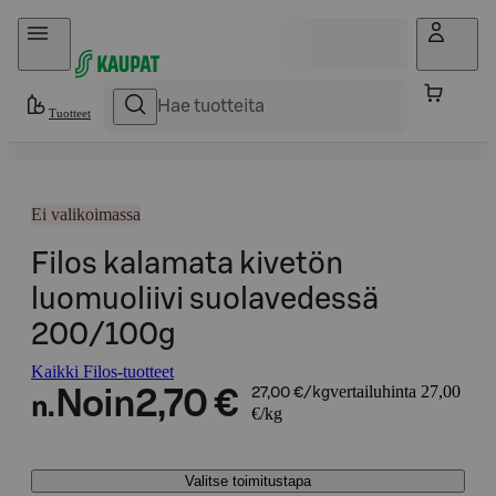
Hyppää sisältöön
Tuotteet
Ei valikoimassa
Filos kalamata kivetön
luomuoliivi suolavedessä
200/100g
Kaikki Filos-tuotteet
vertailuhinta 27,00
Noin
2,70 €
27,00 €/kg
n.
€/kg
Valitse toimitustapa