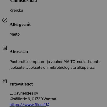
Valmistusmaa
Kreikka
Allergeenit
Maito
Ainesosat
Pastöroitu lampaan- ja vuohenMAITO, suola, hapate,
juoksete. Juoksete on mikrobiologista alkuperää.
Yhteystiedot
E. Gavrielides oy
Kisällintie 6, 01730 Vantaa
https://www.filos.fi