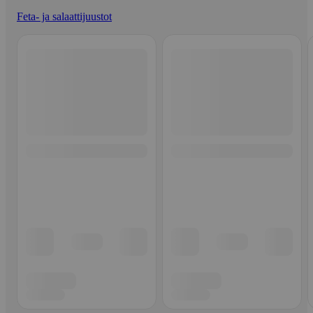
Feta- ja salaattijuustot
Ohita listaus