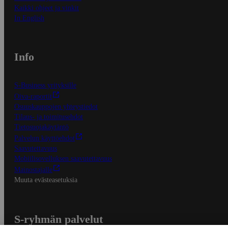
Kaikki ohjeet ja vinkit
In English
Info
S-Business yrityksille
Oiva-raportit
Osuuskauppojen yhteystiedot
Tilaus- ja toimitusehdot
Tietosuojakäytäntö
Palvelun käyttöehdot
Saavutettavuus
Mobiilisovelluksen saavutettavuus
Mainostajalle
Muuta evästeasetuksia
S-ryhmän palvelut