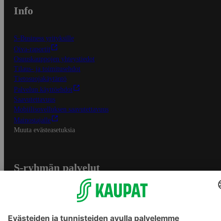
Info
S-Business yrityksille
Oiva-raportit
Osuuskauppojen yhteystiedot
Tilaus- ja toimitusehdot
Tietosuojakäytäntö
Palvelun käyttöehdot
Saavutettavuus
Mobiilisovelluksen saavutettavuus
Mainostajalle
Muuta evästeasetuksia
S-ryhmän palvelut
S-ryhmä
Asiakasomistajuus
Yhteishyvä Ruoka -sovellus