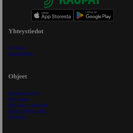
Yhteystiedot
Myymälät
Asiakaspalvelu
Ohjeet
Ensitilaajan ohjeet
Näin maksat
Näin tilaat ja muokkaat
Kaikki ohjeet ja vinkit
In English