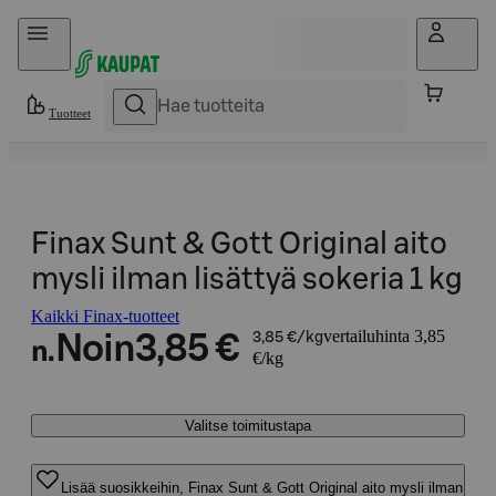
Hyppää sisältöön
Tuotteet
Finax Sunt & Gott Original aito
mysli ilman lisättyä sokeria 1 kg
Kaikki Finax-tuotteet
vertailuhinta 3,85
Noin
3,85 €
3,85 €/kg
n.
€/kg
Valitse toimitustapa
Lisää suosikkeihin, Finax Sunt & Gott Original aito mysli ilman