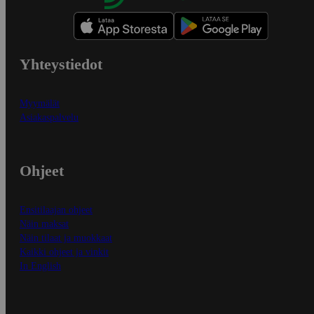
Yhteystiedot
Myymälät
Asiakaspalvelu
Ohjeet
Ensitilaajan ohjeet
Näin maksat
Näin tilaat ja muokkaat
Kaikki ohjeet ja vinkit
In English