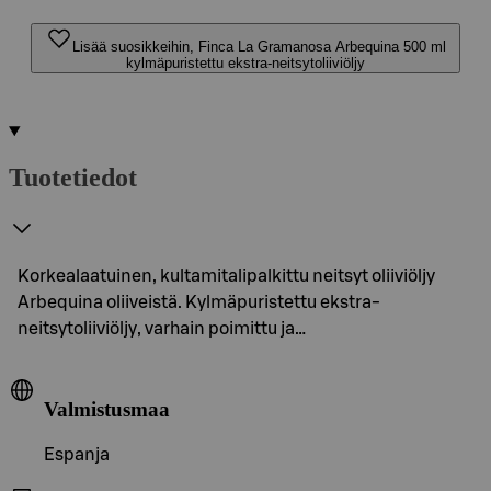
Lisää suosikkeihin, Finca La Gramanosa Arbequina 500 ml
kylmäpuristettu ekstra-neitsytoliiviöljy
Tuotetiedot
Korkealaatuinen, kultamitalipalkittu neitsyt oliiviöljy
Arbequina oliiveistä. Kylmäpuristettu ekstra-
neitsytoliiviöljy, varhain poimittu ja…
Valmistusmaa
Espanja