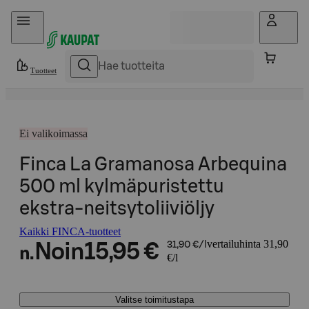
Hyppää sisältöön
Tuotteet
Ei valikoimassa
Finca La Gramanosa Arbequina
500 ml kylmäpuristettu
ekstra-neitsytoliiviöljy
Kaikki FINCA-tuotteet
vertailuhinta 31,90
Noin
15,95 €
31,90 €/l
n.
€/l
Valitse toimitustapa