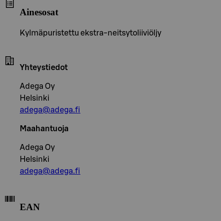
Ainesosat
Kylmäpuristettu ekstra-neitsytoliiviöljy
Yhteystiedot
Adega Oy
Helsinki
adega@adega.fi
Maahantuoja
Adega Oy
Helsinki
adega@adega.fi
EAN