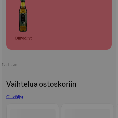
Oliiviöljyt
Ladataan...
Vaihtelua ostoskoriin
Oliiviöljyt
Ohita listaus