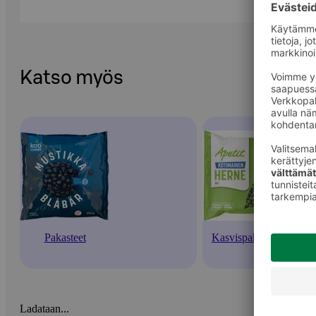
Katso myös
Pakasteet
Kasvispakasteet
Ladataan...