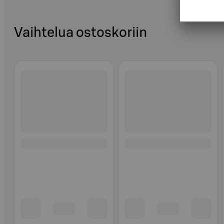
Vaihtelua ostoskoriin
Ohita listaus