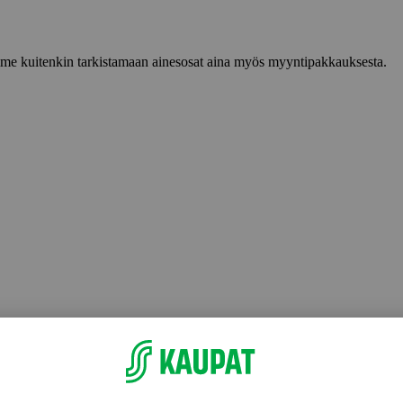
lemme kuitenkin tarkistamaan ainesosat aina myös myyntipakkauksesta.