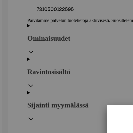
7310500122595
Päivitämme palvelun tuotetietoja aktiivisesti. Suositte
Ominaisuudet
Ravintosisältö
Sijainti myymälässä