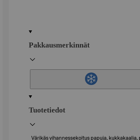
Pakkausmerkinnät
Tuotetiedot
Värikäs vihannessekoitus papuja, kukkakaalia, pav