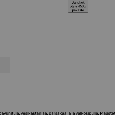
Bangkok
Style 450g,
pakaste
unituja, vesikastanjaa, parsakaalia ja valkosipulia. Maustettu 