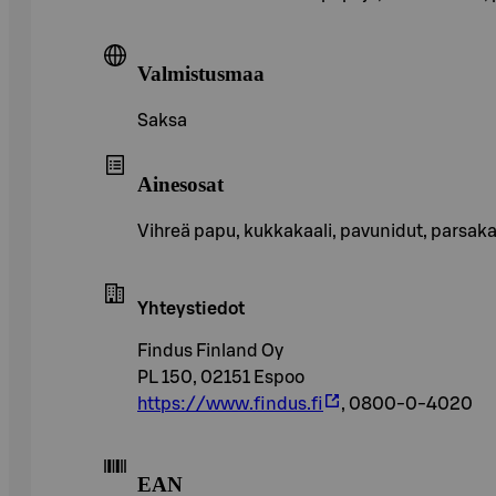
Valmistusmaa
Saksa
Ainesosat
Vihreä papu, kukkakaali, pavunidut, parsakaal
Yhteystiedot
Findus Finland Oy
PL 150, 02151 Espoo
https://www.findus.fi
, 0800-0-4020
EAN