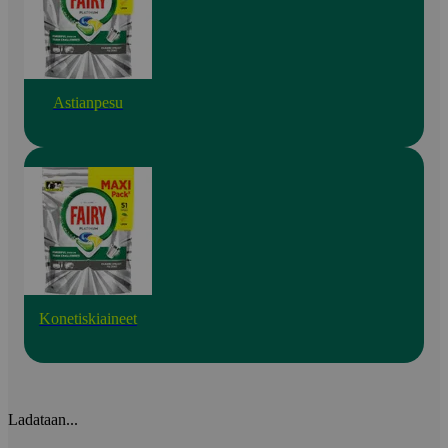
Astianpesu
Konetiskiaineet
Ladataan...