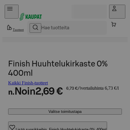
Hyppää sisältöön
Tuotteet
Finish Huuhtelukirkaste 0%
400ml
Kaikki Finish-tuotteet
vertailuhinta 6,73 €/l
Noin
2,69 €
6,73 €/l
n.
Valitse toimitustapa
Lisää suosikkeihin, Finish Huuhtelukirkaste 0% 400ml