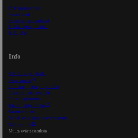
Ensitilaajan ohjeet
Näin maksat
Näin tilaat ja muokkaat
Kaikki ohjeet ja vinkit
In English
Info
S-Business yrityksille
Oiva-raportit
Osuuskauppojen yhteystiedot
Tilaus- ja toimitusehdot
Tietosuojakäytäntö
Palvelun käyttöehdot
Saavutettavuus
Mobiilisovelluksen saavutettavuus
Mainostajalle
Muuta evästeasetuksia