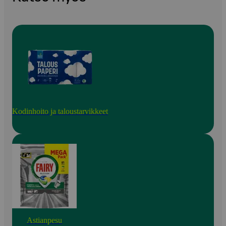
Kodinhoito ja taloustarvikkeet
Astianpesu