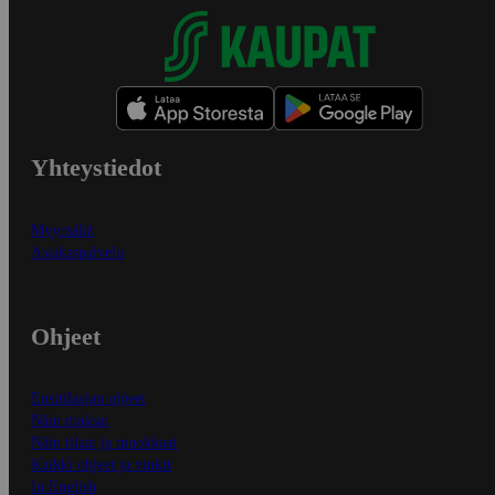
Yhteystiedot
Myymälät
Asiakaspalvelu
Ohjeet
Ensitilaajan ohjeet
Näin maksat
Näin tilaat ja muokkaat
Kaikki ohjeet ja vinkit
In English