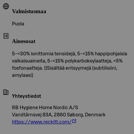
Valmistusmaa
Puola
Ainesosat
5-<30% ionittomia tensidejä, 5-<15% happipohjaisia
valkaisuaineita, 5-<15% polykarboksylaatteja, <5%
fosfonaatteja. ||Sisältää entsyymejä (subtilisiini,
amylaasi)
Yhteystiedot
RB Hygiene Home Nordic A/S
Vandtårnsvej 83A, 2860 Søborg, Denmark
https://www.reckitt.com/