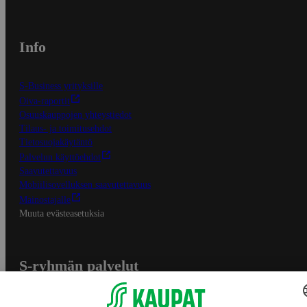
Info
S-Business yrityksille
Oiva-raportit
Osuuskauppojen yhteystiedot
Tilaus- ja toimitusehdot
Tietosuojakäytäntö
Palvelun käyttöehdot
Saavutettavuus
Mobiilisovelluksen saavutettavuus
Mainostajalle
Muuta evästeasetuksia
S-ryhmän palvelut
S-ryhmä