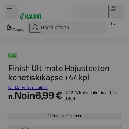
Hyppää sisältöön
Tuotteet
Uusi
Finish Ultimate Hajusteeton
konetiskikapseli 44kpl
Kaikki Finish-tuotteet
vertailuhinta 0,16
Noin
6,99 €
0,16 €/kpl
n.
€/kpl
Valitse toimitustapa