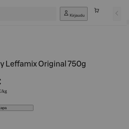
Kirjaudu
y Leffamix Original 750g
€
€/kg
stapa