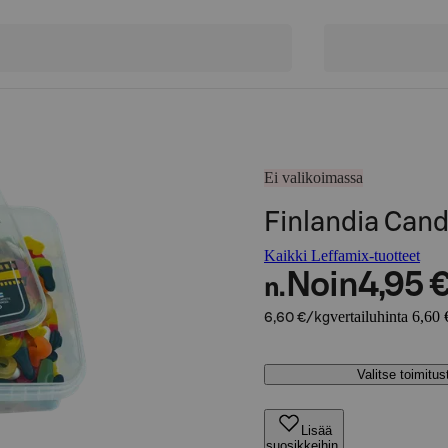
Ei valikoimassa
Finlandia Cand
Kaikki Leffamix-tuotteet
Noin
4,95 
n.
vertailuhinta 6,60 
6,60 €/kg
Valitse toimitu
Lisää
suosikkeihin,