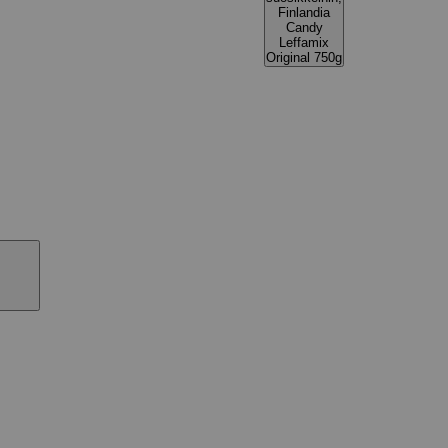
Finlandia
Candy
Leffamix
Original 750g