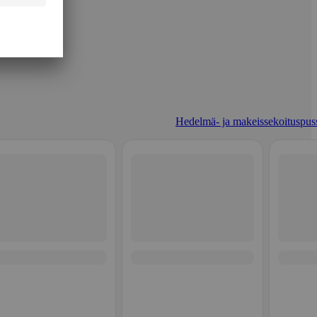
Hedelmä- ja makeissekoituspuss