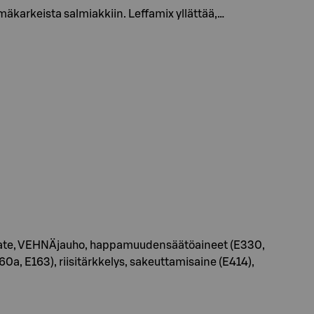
äkarkeista salmiakkiin. Leffamix yllättää,…
, liivate, VEHNÄjauho, happamuudensäätöaineet (E330,
60a, E163), riisitärkkelys, sakeuttamisaine (E414),