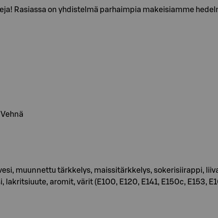
kkeja! Rasiassa on yhdistelmä parhaimpia makeisiamme hedelm
, Vehnä
i, vesi, muunnettu tärkkelys, maissitärkkelys, sokerisiirappi
lakritsiuute, aromit, värit (E100, E120, E141, E150c, E153, E1