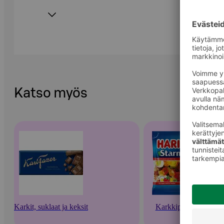
Katso myös
Karkit, suklaat ja keksit
Karkkipussit