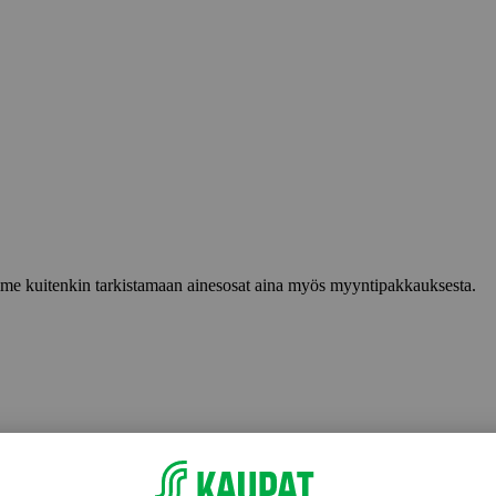
lemme kuitenkin tarkistamaan ainesosat aina myös myyntipakkauksesta.