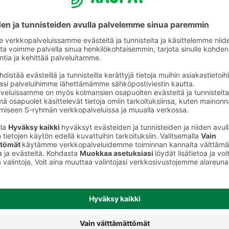
Hedelmä- ja makeissekoituspussit