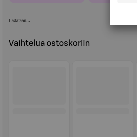
Ladataan...
Vaihtelua ostoskoriin
Ohita listaus