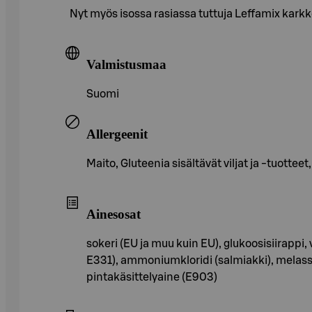
Nyt myös isossa rasiassa tuttuja Leffamix kar
Valmistusmaa
Suomi
Allergeenit
Maito, Gluteenia sisältävät viljat ja -tuotteet
Ainesosat
sokeri (EU ja muu kuin EU), glukoosisiirapp
E331), ammoniumkloridi (salmiakki), melassi, 
pintakäsittelyaine (E903)